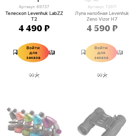
Артикул: 69737
Артикул: 72611
Телескоп Levenhuk LabZZ
Лупа налобная Levenhuk
T2
Zeno Vizor H7
4 490 ₽
4 590 ₽
Войти
Войти
для
для
заказа
заказа