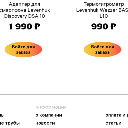
Адаптер для
Термогигрометр
смартфона Levenhuk
Levenhuk Wezzer BA
Discovery DSA 10
L10
1 990 ₽
990 ₽
Войти для
Войти для
заказа
заказа
информация
пы
о компании
оплата и
ые трубы
новости
статьи