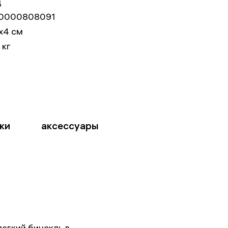
д
0000808091
x4 см
 кг
ки
аксессуары
легкий бинокль в