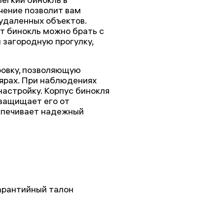
чение позволит вам
удаленных объектов.
т бинокль можно брать с
и загородную прогулку,
овку, позволяющую
лярах. При наблюдениях
настройку. Корпус бинокля
 защищает его от
спечивает надежный
арантийный талон