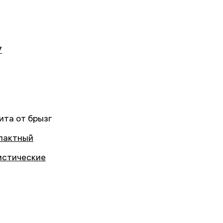
7
ита от брызг
пактный
истические