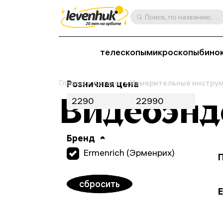
Поиск, по названию, артикулу, категории и др.
телескопы
микроскопы
бино
Главная
Розничная цена
Каталог
Измерительные инстру
Видеоэнд
Бренд
Ermenrich (Эрменрих)
сбросить
E