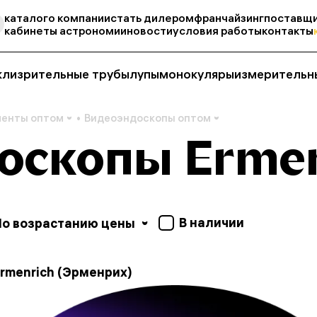
каталог
о компании
стать дилером
франчайзинг
поставщи
кабинеты астрономии
новости
условия работы
контакты
кли
зрительные трубы
лупы
монокуляры
измерительн
менты оптом
Видеоэндоскопы оптом
оскопы Ermen
В наличии
По возрастанию цены
rmenrich (Эрменрих)