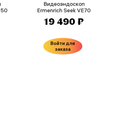
п
Видеоэндоскоп
E50
Ermenrich Seek VE70
₽
19 490 ₽
Войти для
заказа