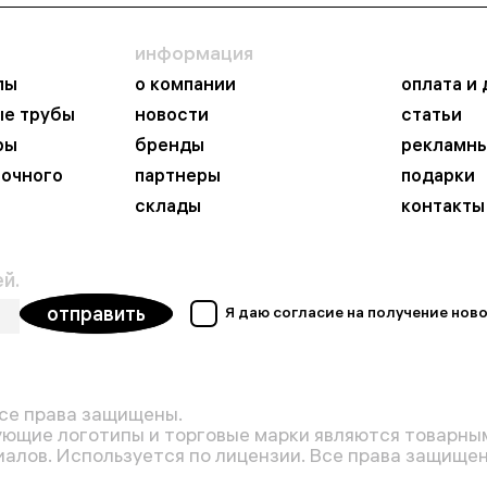
информация
пы
о компании
оплата и
ые трубы
новости
статьи
ры
бренды
рекламны
ночного
партнеры
подарки
склады
контакты
й.
отправить
Я даю согласие на получение но
се права защищены.
ующие логотипы и торговые марки являются товарным
алов. Используется по лицензии. Все права защищены