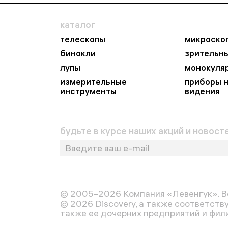
каталог
телескопы
микроско
бинокли
зрительн
лупы
монокуля
измерительные
приборы 
инструменты
видения
будьте в курсе наших акций и новосте
© 2005–2026 Компания «Левенгук». В
© 2026 Discovery, а также соответств
также ее дочерних предприятий и фили