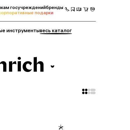
кам госучреждений
бренды
корпоративные подарки
ые инструменты
весь каталог
rich