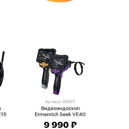
Артикул: 83837
п
Видеоэндоскоп
E15
Ermenrich Seek VE40
9 990 ₽