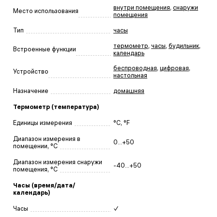
внутри помещения
,
снаружи
Место использования
помещения
Тип
часы
термометр
,
часы
,
будильник
,
Встроенные функции
календарь
беспроводная
,
цифровая
,
Устройство
настольная
Назначение
домашняя
Термометр (температура)
Единицы измерения
°C, °F
Диапазон измерения в
0...+50
помещении, °C
Диапазон измерения снаружи
-40...+50
помещения, °C
Часы (время/дата/
календарь)
Часы
✓