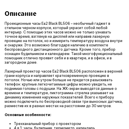
Описание
Проекционные часы Еа2 Black BL506 – необычный гаджет в
стильном черном корпусе, который украсит собой любой
интерьер. С помощью этих часов можно не только узнавать
точное время, взглянув на дисплей или направив лазерную
проекцию на потолок, но и измерить температуру воздуха внутри
и снаружи. Это возможно благодаря наличию в комплекте
беспроводного дистанционного датчика. Кроме того, прибор
оснащен будильником и календарем. Такой многофункциональный
помощник отлично проявит себя и в квартире, и в офисе, и в
загородном доме.
Лазерный проектор часов Еа2 Black BL506 расположен в верхней
грани корпуса и направляет кратковременную проекцию в
потолок. Ночью или утром больше не придется разыскивать
телефон: крупные легкочитаемые цифры можно увидеть, не
поднимая головы с подушки. На ЖК-экран выводятся данные о
времени и температуре, пиктограмма-стрелка указывает на
динамику изменения наружных показателей. Всего к прибору
можно подключить по беспроводной связи три выносных датчика,
разместив их в разных местах на расстоянии до 30 метров.
Основные особенности:
Трехканальный прибор с проектором
4 в 1: часы, будильник, термометр, календарь