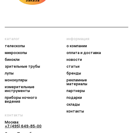
каталог
информация
телескопы
о компании
микроскопы
оплата и доставка
бинокли
новости
зрительные трубы
статьи
лупы
бренды
монокуляры
рекламные
материалы
измерительные
инструменты
партнеры
приборы ночного
подарки
видения
склады
контакты
контакты
Москва:
+7 (495) 649-85-00