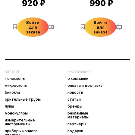
920 ₽
990 ₽
Войти
Войти
для
для
заказа
заказа
каталог
информация
телескопы
о компании
микроскопы
оплата и доставка
бинокли
новости
зрительные трубы
статьи
лупы
бренды
монокуляры
рекламные
материалы
измерительные
инструменты
партнеры
приборы ночного
подарки
видения