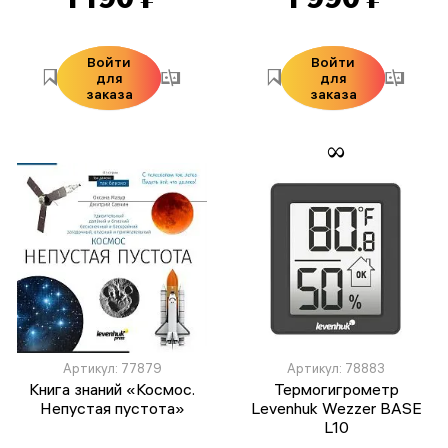
Войти
Войти
для
для
заказа
заказа
Артикул: 77879
Артикул: 78883
Книга знаний «Космос.
Термогигрометр
Непустая пустота»
Levenhuk Wezzer BASE
L10