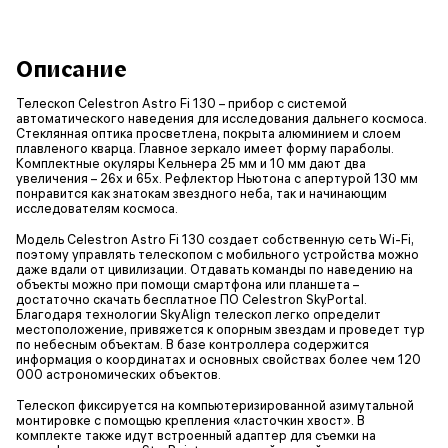
Описание
Телескоп Celestron Astro Fi 130 – прибор с системой
автоматического наведения для исследования дальнего космоса.
Стеклянная оптика просветлена, покрыта алюминием и слоем
плавленого кварца. Главное зеркало имеет форму параболы.
Комплектные окуляры Кельнера 25 мм и 10 мм дают два
увеличения – 26x и 65x. Рефлектор Ньютона с апертурой 130 мм
понравится как знатокам звездного неба, так и начинающим
исследователям космоса.
Модель Celestron Astro Fi 130 создает собственную сеть Wi-Fi,
поэтому управлять телескопом с мобильного устройства можно
даже вдали от цивилизации. Отдавать команды по наведению на
объекты можно при помощи смартфона или планшета –
достаточно скачать бесплатное ПО Celestron SkyPortal.
Благодаря технологии SkyAlign телескоп легко определит
местоположение, привяжется к опорным звездам и проведет тур
по небесным объектам. В базе контроллера содержится
информация о координатах и основных свойствах более чем 120
000 астрономических объектов.
Телескоп фиксируется на компьютеризированной азимутальной
монтировке с помощью крепления «ласточкин хвост». В
комплекте также идут встроенный адаптер для съемки на