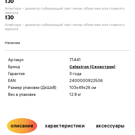
130
Апертура – диаметр собирающей свет линзы объектива или главного
зеркала
130
Апертура – диаметр собирающей свет линзы объектива или главного
зеркала
Наличие
Артикул
71441
Бренд
Celestron (Селестрон)
Гарантия
3 года
EAN
2400000922506
Размер упаковки (ДxШxВ)
103x49x26 см
Вес в упаковке
12.8 кг
описание
характеристики
аксессуары