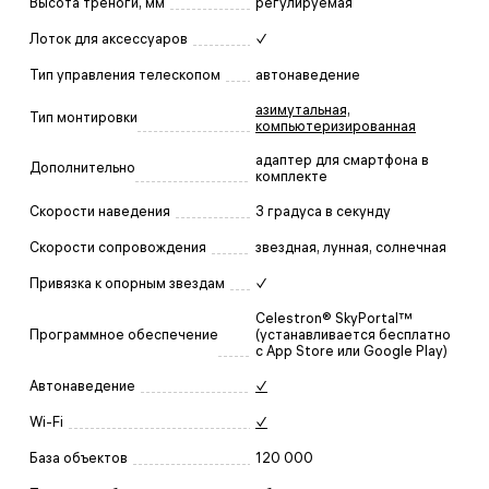
Высота треноги, мм
регулируемая
Лоток для аксессуаров
✓
Тип управления телескопом
автонаведение
азимутальная,
Тип монтировки
компьютеризированная
адаптер для смартфона в
Дополнительно
комплекте
Скорости наведения
3 градуса в секунду
Скорости сопровождения
звездная, лунная, солнечная
Привязка к опорным звездам
✓
Celestron® SkyPortal™
Программное обеспечение
(устанавливается бесплатно
с App Store или Google Play)
Автонаведение
✓
Wi-Fi
✓
База объектов
120 000