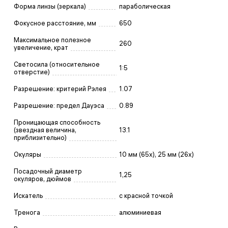
Форма линзы (зеркала)
параболическая
Фокусное расстояние, мм
650
Максимальное полезное
260
увеличение, крат
Светосила (относительное
1:5
отверстие)
Разрешение: критерий Рэлея
1.07
Разрешение: предел Дауэса
0.89
Проницающая способность
(звездная величина,
13.1
приблизительно)
Окуляры
10 мм (65x), 25 мм (26x)
Посадочный диаметр
1,25
окуляров, дюймов
Искатель
с красной точкой
Тренога
алюминиевая