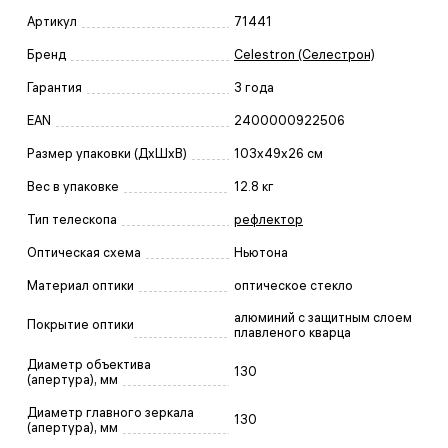
Артикул
71441
Бренд
Celestron (Селестрон)
Гарантия
3 года
EAN
2400000922506
Размер упаковки (ДxШxВ)
103x49x26 см
Вес в упаковке
12.8 кг
Тип телескопа
рефлектор
Оптическая схема
Ньютона
Материал оптики
оптическое стекло
алюминий с защитным слоем
Покрытие оптики
плавленого кварца
Диаметр объектива
130
(апертура), мм
Диаметр главного зеркала
130
(апертура), мм