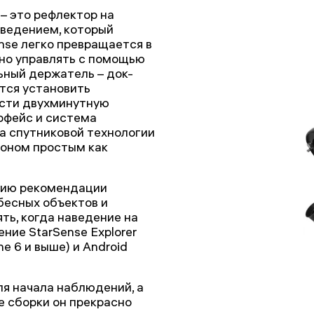
 – это рефлектор на
аведением, который
nse легко превращается в
но управлять с помощью
ьный держатель – док-
тся установить
вести двухминутную
рфейс и система
на спутниковой технологии
лоном простым как
цию рекомендации
бесных объектов и
ть, когда наведение на
ние StarSense Explorer
e 6 и выше) и Android
я начала наблюдений, а
е сборки он прекрасно