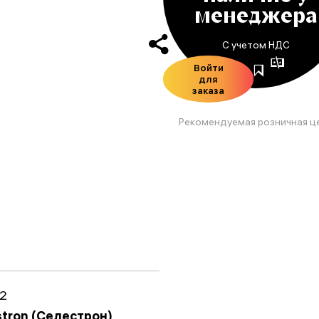
менеджера
С учетом НДС
Войти
для
заказа
Рекомендуемая розничная ц
2
stron (Селестрон)