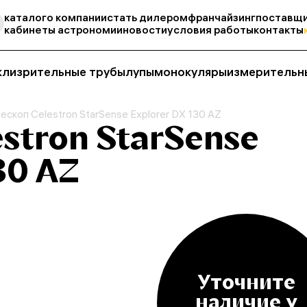
каталог
о компании
стать дилером
франчайзинг
поставщи
кабинеты астрономии
новости
условия работы
контакты
кли
зрительные трубы
лупы
монокуляры
измерительн
ескоп Celestron StarSense Explorer DX 130 AZ
stron StarSense
30 AZ
Уточните
наличие у