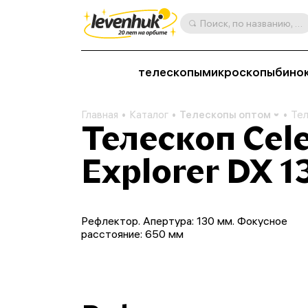
Поиск, по названию, артикулу, категории и др.
телескопы
микроскопы
бино
Главная
Каталог
Телескопы оптом
Тел
Телескоп Cele
Explorer DX 1
Рефлектор. Апертура: 130 мм. Фокусное
расстояние: 650 мм