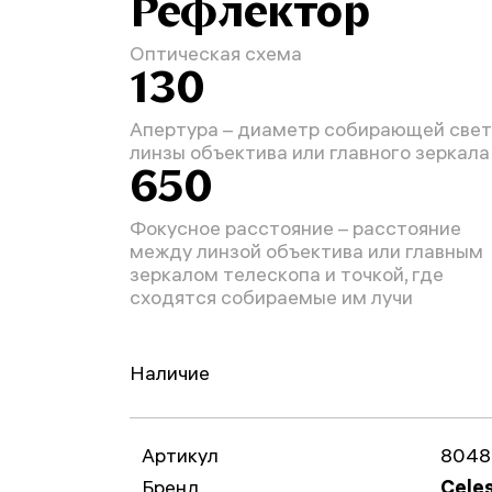
Рефлектор
Оптическая схема
130
Апертура – диаметр собирающей свет
линзы объектива или главного зеркала
650
Фокусное расстояние – расстояние
между линзой объектива или главным
зеркалом телескопа и точкой, где
сходятся собираемые им лучи
Наличие
Артикул
8048
Бренд
Cele