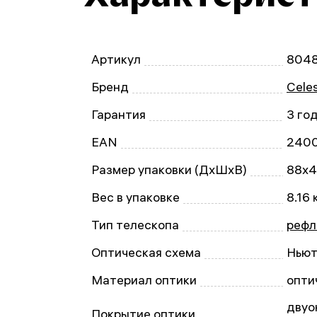
Артикул
804
Бренд
Cele
Гарантия
3 го
EAN
240
Размер упаковки (ДxШxВ)
88x4
Вес в упаковке
8.16 
Тип телескопа
рефл
Оптическая схема
Ньют
Материал оптики
опти
двуо
Покрытие оптики