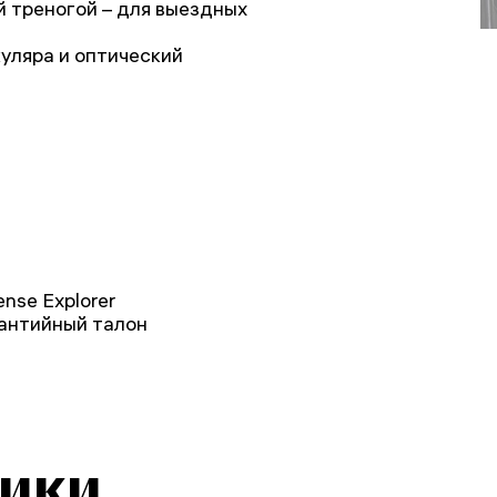
 треногой – для выездных
уляра и оптический
nse Explorer
рантийный талон
тики