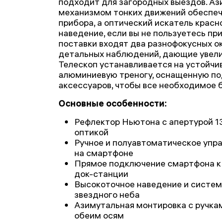
подходит для загородных выездов. Аз
механизмом тонких движений обеспеч
прибора, а оптический искатель красн
наведение, если вы не пользуетесь пр
поставки входят два разнофокусных о
детальных наблюдений, дающие увелич
Телескоп устанавливается на устойчи
алюминиевую треногу, оснащенную по
аксессуаров, чтобы все необходимое б
Основные особенности:
Рефлектор Ньютона с апертурой 1
оптикой
Ручное и полуавтоматическое упр
на смартфоне
Прямое подключение смартфона к
док-станции
Высокоточное наведение и систем
звездного неба
Азимутальная монтировка с ручка
обеим осям