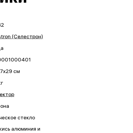
82
stron (Селестрон)
да
0001000401
7x29 см
кг
ектор
она
ческое стекло
кись алюминия и