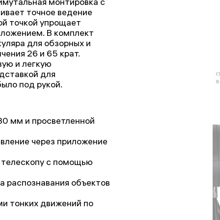
имутальная монтировка с
ивает точное ведение
ой точкой упрощает
иложением. В комплект
куляра для обзорных и
ения 26 и 65 крат.
вую и легкую
дставкой для
ыло под рукой.
30 мм и просветленной
авление через приложение
 телескопу с помощью
а распознавания объектов
ми тонких движений по