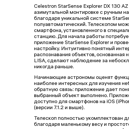
Celestron StarSense Explorer DX 130 AZ
азимутальной монтировке с ручным н
благодаря уникальной системе StarSe
полуавтоматический. Телескопом мож
смартфона, установленного в специал
станцию. Для начала работы потребуе
приложение StarSense Explorer и про
настройку. Интуитивно понятный инте
распознавания объектов, основанная 
LISA, сделают наблюдение за небоск
никогда раньше.
Начинающие астрономы оценят функ
наиболее интересных для изучения не
обратную связь: приложение дает поня
выбранный объект выполнено. Приложе
доступно для смартфонов на iOS (iPhon
(версии 7.1.2 и выше).
Телескоп полностью укомплектован дл
благодаря маленькому весу и простот