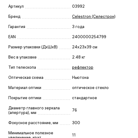
Артикул
03992
Бренд
Celestron (Селестрон)
Гарантия
3 года
EAN
2400000254799
Размер упаковки (ДxШxВ)
24x23x39 см
Вес в упаковке
2.48 кг
Тип телескопа
рефлектор
Оптическая схема
Ньютона
Материал оптики
оптическое стекло
Покрытие оптики
стандартное
Диаметр главного зеркала
76
(апертура), мм
Фокусное расстояние, мм
300
Минимальное полезное
11
увеличение, крат