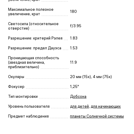
Максимальное полезное
180
увеличение, крат
Светосила (относительное
f/3.95
отверстие)
Разрешение: критерий Рэлея
1.83
Разрешение: предел Дауэса
1.53
Проницающая способность
(звездная величина,
11.9
приблизительно)
Окуляры
20 мм (15x), 4 мм (75x)
Фокусер
1,25"
Тип монтировки
Добсона
Уровень пользователя
для детей
,
для начинающих
Предмет наблюдения
планеты Солнечной системы