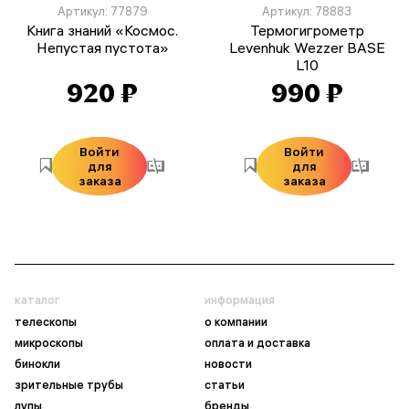
Артикул: 77879
Артикул: 78883
Книга знаний «Космос.
Термогигрометр
Непустая пустота»
Levenhuk Wezzer BASE
L10
920 ₽
990 ₽
Войти
Войти
для
для
заказа
заказа
каталог
информация
телескопы
о компании
микроскопы
оплата и доставка
бинокли
новости
зрительные трубы
статьи
лупы
бренды