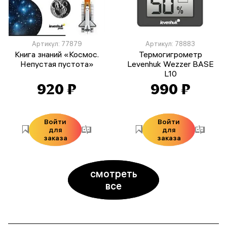
Артикул: 77879
Артикул: 78883
Книга знаний «Космос.
Термогигрометр
Непустая пустота»
Levenhuk Wezzer BASE
L10
920 ₽
990 ₽
Войти
Войти
для
для
заказа
заказа
смотреть
все