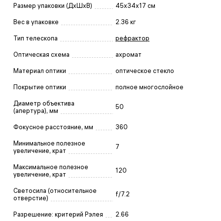
Размер упаковки (ДxШxВ)
45x34x17 см
Вес в упаковке
2.36 кг
Тип телескопа
рефрактор
Оптическая схема
ахромат
Материал оптики
оптическое стекло
Покрытие оптики
полное многослойное
Диаметр объектива
50
(апертура), мм
Фокусное расстояние, мм
360
Минимальное полезное
7
увеличение, крат
Максимальное полезное
120
увеличение, крат
Светосила (относительное
f/7.2
отверстие)
Разрешение: критерий Рэлея
2.66