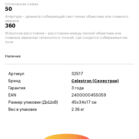
Оптическая схема
50
Апертура – диаметр собирающей свет линзы объектива или главного
зеркала
360
Фокусное расстояние – расстояние между линзой объектива или
главным зеркалом телескопа и точкой, где сходятся собираемые им
лучи
Наличие
Артикул
32517
Бренд
Celestron (Селестрон)
Гарантия
3 года
EAN
2400000455059
Размер упаковки (ДxШxВ)
45x34x17 см
Вес в упаковке
2.36 кг