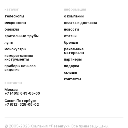
каталог
информация
телескопы
о компании
микроскопы
оплата и доставка
бинокли
новости
зрительные трубы
статьи
лупы
бренды
монокуляры
рекламные
материалы
измерительные
инструменты
партнеры
приборы ночного
подарки
видения
склады
контакты
контакты
Москва:
+7 (495) 649-85-00
Санкт-Петербург:
+7 (812) 325-05-02
© 2005–2026 Компания «Левенгук». Все права защищены.