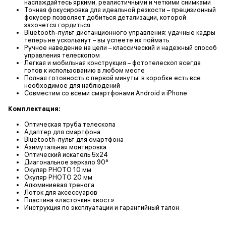
наслаждайтесь яркими, реалистичными и четкими снимками
Точная фокусировка для идеальной резкости – прецизионный
фокусер позволяет добиться детализации, которой
захочется гордиться
Bluetooth-пульт дистанционного управления: удачные кадры
теперь не ускользнут – вы успеете их поймать
Ручное наведение на цели – классический и надежный способ
управления телескопом
Легкая и мобильная конструкция – фототелескоп всегда
готов к использованию в любом месте
Полная готовность с первой минуты: в коробке есть все
необходимое для наблюдений
Совместим со всеми смартфонами Android и iPhone
Комплектация:
Оптическая труба телескопа
Адаптер для смартфона
Bluetooth-пульт для смартфона
Азимутальная монтировка
Оптический искатель 5x24
Диагональное зеркало 90°
Окуляр PHOTO 10 мм
Окуляр PHOTO 20 мм
Алюминиевая тренога
Лоток для аксессуаров
Пластина «ласточкин хвост»
Инструкция по эксплуатации и гарантийный талон