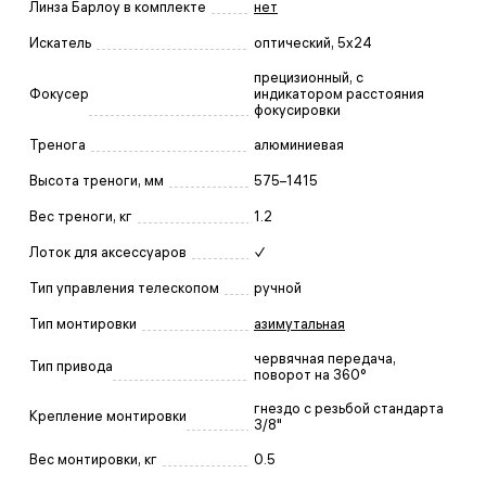
Линза Барлоу в комплекте
нет
Искатель
оптический, 5x24
прецизионный, с
Фокусер
индикатором расстояния
фокусировки
Тренога
алюминиевая
Высота треноги, мм
575–1415
Вес треноги, кг
1.2
Лоток для аксессуаров
✓
Тип управления телескопом
ручной
Тип монтировки
азимутальная
червячная передача,
Тип привода
поворот на 360°
гнездо с резьбой стандарта
Крепление монтировки
3/8"
Вес монтировки, кг
0.5