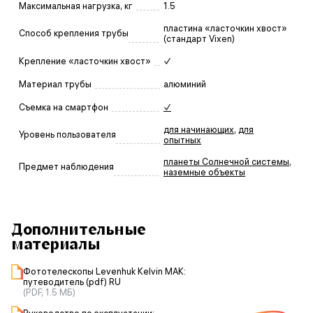
Максимальная нагрузка, кг
1.5
пластина «ласточкин хвост»
Способ крепления трубы
(стандарт Vixen)
Крепление «ласточкин хвост»
✓
Материал трубы
алюминий
Съемка на смартфон
✓
для начинающих
,
для
Уровень пользователя
опытных
планеты Солнечной системы
,
Предмет наблюдения
наземные объекты
Дополнительные
материалы
Фототелескопы Levenhuk Kelvin MAK:
путеводитель (pdf) RU
(PDF, 1.5 МБ)