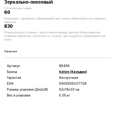
Зеркально-линзовый
Оптическая схема
60
Апертура – диаметр собирающей свет линзы объектива или главного
зеркала
830
Фокусное расстояние – расстояние между линзой объектива или
главным зеркалом телескопа и точкой, где сходятся собираемые им
лучи
Наличие
Артикул
86466
Бренд
Kelvin (Кельвин)
Гарантия
бессрочная
EAN
5905555027708
Размер упаковки (ДxШxВ)
62x18x33 см
Вес в упаковке
5.05 кг