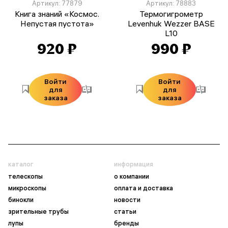
Артикул: 77879
Артикул: 78883
Книга знаний «Космос.
Термогигрометр
Непустая пустота»
Levenhuk Wezzer BASE
L10
920 ₽
990 ₽
Войти
Войти
для
для
заказа
заказа
каталог
информация
телескопы
о компании
микроскопы
оплата и доставка
бинокли
новости
зрительные трубы
статьи
лупы
бренды