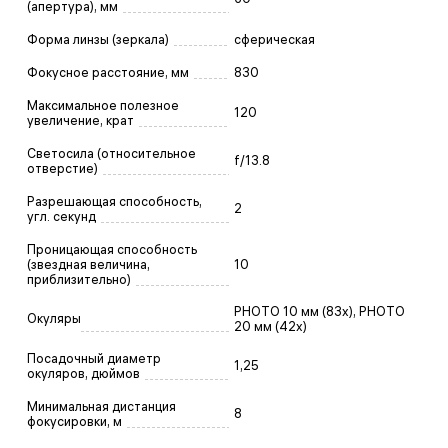
(апертура), мм
Форма линзы (зеркала)
сферическая
Фокусное расстояние, мм
830
Максимальное полезное
120
увеличение, крат
Светосила (относительное
f/13.8
отверстие)
Разрешающая способность,
2
угл. секунд
Проницающая способность
(звездная величина,
10
приблизительно)
PHOTO 10 мм (83х), PHOTO
Окуляры
20 мм (42х)
Посадочный диаметр
1,25
окуляров, дюймов
Минимальная дистанция
8
фокусировки, м