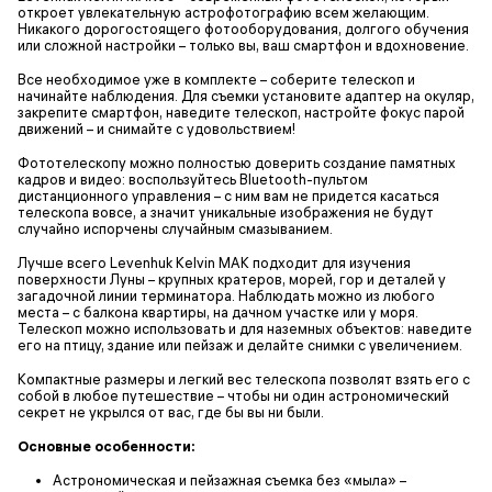
откроет увлекательную астрофотографию всем желающим.
Никакого дорогостоящего фотооборудования, долгого обучения
или сложной настройки – только вы, ваш смартфон и вдохновение.
Все необходимое уже в комплекте – соберите телескоп и
начинайте наблюдения. Для съемки установите адаптер на окуляр,
закрепите смартфон, наведите телескоп, настройте фокус парой
движений – и снимайте с удовольствием!
Фототелескопу можно полностью доверить создание памятных
кадров и видео: воспользуйтесь Bluetooth-пультом
дистанционного управления – с ним вам не придется касаться
телескопа вовсе, а значит уникальные изображения не будут
случайно испорчены случайным смазыванием.
Лучше всего Levenhuk Kelvin MAK подходит для изучения
поверхности Луны – крупных кратеров, морей, гор и деталей у
загадочной линии терминатора. Наблюдать можно из любого
места – с балкона квартиры, на дачном участке или у моря.
Телескоп можно использовать и для наземных объектов: наведите
его на птицу, здание или пейзаж и делайте снимки с увеличением.
Компактные размеры и легкий вес телескопа позволят взять его с
собой в любое путешествие – чтобы ни один астрономический
секрет не укрылся от вас, где бы вы ни были.
Основные особенности:
Астрономическая и пейзажная съемка без «мыла» –