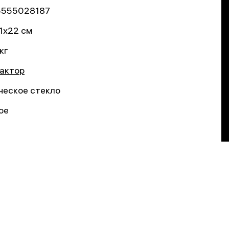
5555028187
1x22 см
кг
актор
ческое стекло
ое