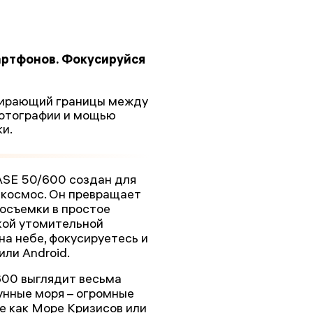
мартфонов. Фокусируйся
тирающий границы между
отографии и мощью
и.
ASE 50/600 создан для
в космос. Он превращает
осъемки в простое
кой утомительной
на небе, фокусируетесь и
или Android.
600 выглядит весьма
унные моря – огромные
е как Море Кризисов или