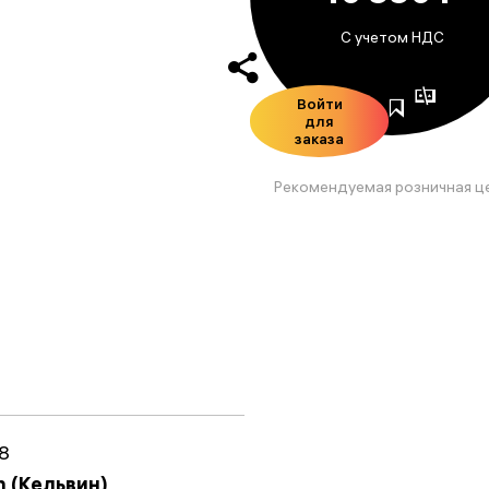
С учетом НДС
Войти
для
заказа
Рекомендуемая розничная ц
8
n (Кельвин)