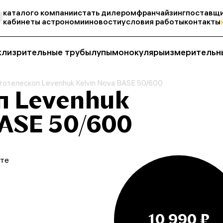
каталог
о компании
стать дилером
франчайзинг
поставщи
кабинеты астрономии
новости
условия работы
контакты
кли
зрительные трубы
лупы
монокуляры
измерительн
отелескоп Levenhuk Kelvin Nova BASE 50/600
п Levenhuk
BASE 50/600
йте
10 990 ₽