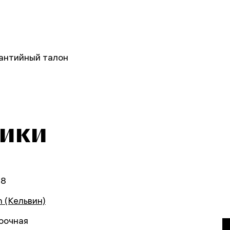
рантийный талон
тики
68
n (Кельвин)
рочная