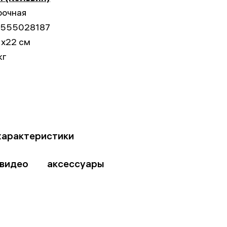
рочная
555028187
1x22 см
кг
характеристики
видео
аксессуары