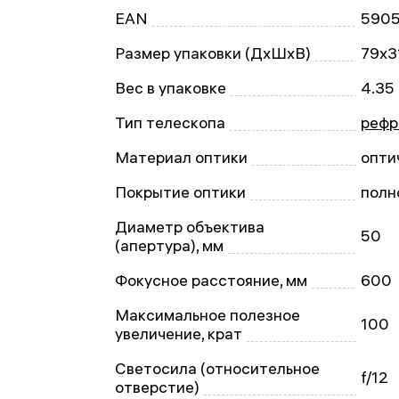
EAN
590
Размер упаковки (ДxШxВ)
79x3
Вес в упаковке
4.35 
Тип телескопа
рефр
Материал оптики
опти
Покрытие оптики
полн
Диаметр объектива
50
(апертура), мм
Фокусное расстояние, мм
600
Максимальное полезное
100
увеличение, крат
Светосила (относительное
f/12
отверстие)