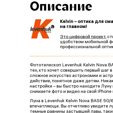
Описание
Kelvin – оптика для с
на главном!
Это цифровой проект
, с
удобством мобильной ф
профессиональной оптик
Фототелескоп Levenhuk Kelvin Nova B
тех, кто хочет совершить первый шаг 
сложное искусство астрономии и астр
действие, понятное даже детям. Ника
настройки – вы быстро находите Луну 
снимаете фото и видео на свой iPhone 
Луна в Levenhuk Kelvin Nova BASE 50/
впечатляюще. Вы отчетливо увидите л
темные равнины застывшей лавы, таки