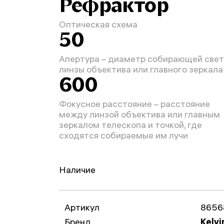
Рефрактор
Оптическая схема
50
Апертура – диаметр собирающей свет
линзы объектива или главного зеркала
600
Фокусное расстояние – расстояние
между линзой объектива или главным
зеркалом телескопа и точкой, где
сходятся собираемые им лучи
Наличие
Артикул
8656
Бренд
Kelvi