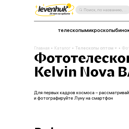
Поиск, по названию, артикулу, категории и др.
телескопы
микроскопы
бино
Главная
Каталог
Телескопы оптом
Фот
Фототелеско
Kelvin Nova 
Для первых кадров космоса – рассматрива
и фотографируйте Луну на смартфон