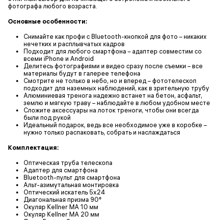
фотографа любого возраста.
Основные особенности:
Снимайте как профи с Bluetooth-кнопкой для фото – никаких
нечетких и расплывчатых кадров
Подходит для любого смартфона – адаптер совместим со
всеми iPhone и Android
Делитесь фотографиями и видео сразу после съемки – все
материалы будут в галерее телефона
Смотрите не только в небо, но и вперед – фототелескоп
подходит для наземных наблюдений, как в зрительную трубу
Алюминиевая тренога надежно встанет на бетон, асфальт,
землю и мягкую траву – наблюдайте в любом удобном месте
Сложите аксессуары на лоток треноги, чтобы они всегда
были под рукой
Идеальный подарок, ведь все необходимое уже в коробке –
нужно только распаковать, собрать и наслаждаться
Комплектация:
Оптическая труба телескопа
Адаптер для смартфона
Bluetooth-пульт для смартфона
Альт-азимутальная монтировка
Оптический искатель 5х24
Диагональная призма 90°
Окуляр Kellner MA 10 мм
Окуляр Kellner MA 20 мм