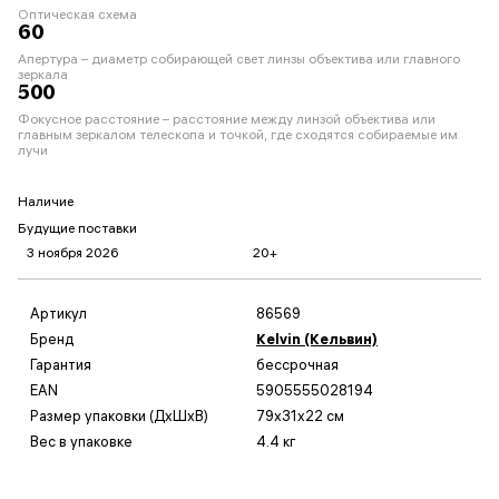
Оптическая схема
60
Апертура – диаметр собирающей свет линзы объектива или главного
зеркала
500
Фокусное расстояние – расстояние между линзой объектива или
главным зеркалом телескопа и точкой, где сходятся собираемые им
лучи
Наличие
Будущие поставки
3 ноября 2026
20+
Артикул
86569
Бренд
Kelvin (Кельвин)
Гарантия
бессрочная
EAN
5905555028194
Размер упаковки (ДxШxВ)
79x31x22 см
Вес в упаковке
4.4 кг