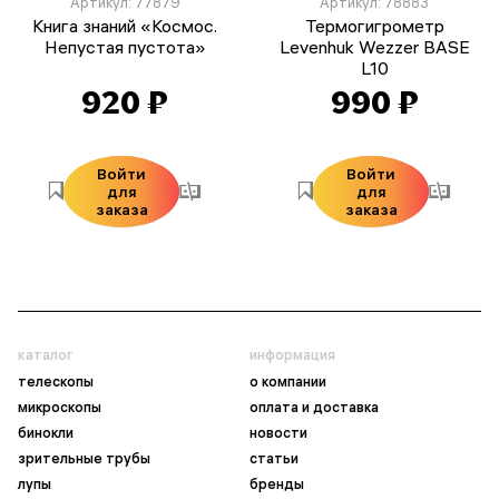
Артикул: 77879
Артикул: 78883
Книга знаний «Космос.
Термогигрометр
Непустая пустота»
Levenhuk Wezzer BASE
L10
920 ₽
990 ₽
Войти
Войти
для
для
заказа
заказа
каталог
информация
телескопы
о компании
микроскопы
оплата и доставка
бинокли
новости
зрительные трубы
статьи
лупы
бренды