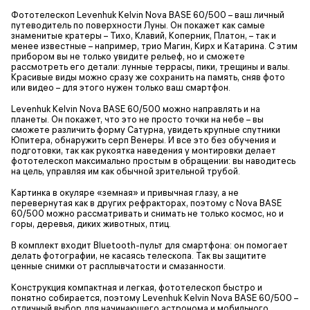
Фототелескоп Levenhuk Kelvin Nova BASE 60/500 – ваш личный
путеводитель по поверхности Луны. Он покажет как самые
знаменитые кратеры – Тихо, Клавий, Коперник, Платон, – так и
менее известные – например, трио Магин, Кирх и Катарина. С этим
прибором вы не только увидите рельеф, но и сможете
рассмотреть его детали: лунные террасы, пики, трещины и валы.
Красивые виды можно сразу же сохранить на память, сняв фото
или видео – для этого нужен только ваш смартфон.
Levenhuk Kelvin Nova BASE 60/500 можно направлять и на
планеты. Он покажет, что это не просто точки на небе – вы
сможете различить форму Сатурна, увидеть крупные спутники
Юпитера, обнаружить серп Венеры. И все это без обучения и
подготовки, так как рукоятка наведения у монтировки делает
фототелескоп максимально простым в обращении: вы наводитесь
на цель, управляя им как обычной зрительной трубой.
Картинка в окуляре «земная» и привычная глазу, а не
перевернутая как в других рефракторах, поэтому с Nova BASE
60/500 можно рассматривать и снимать не только космос, но и
горы, деревья, диких животных, птиц.
В комплект входит Bluetooth-пульт для смартфона: он помогает
делать фотографии, не касаясь телескопа. Так вы защитите
ценные снимки от расплывчатости и смазанности.
Конструкция компактная и легкая, фототелескоп быстро и
понятно собирается, поэтому Levenhuk Kelvin Nova BASE 60/500 –
отличный выбор для начинающего астронома и мобильного