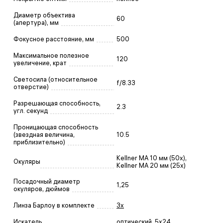
Диаметр объектива
60
(апертура), мм
Фокусное расстояние, мм
500
Максимальное полезное
120
увеличение, крат
Светосила (относительное
f/8.33
отверстие)
Разрешающая способность,
2.3
угл. секунд
Проницающая способность
(звездная величина,
10.5
приблизительно)
Kellner MA 10 мм (50х),
Окуляры
Kellner MA 20 мм (25х)
Посадочный диаметр
1,25
окуляров, дюймов
Линза Барлоу в комплекте
3x
Искатель
оптический, 5x24