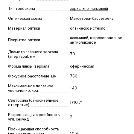
Тип телескопа
зеркально-линзовый
Оптическая схема
Максутова-Кассегрена
Материал оптики
оптическое стекло
алюминий, широкополосное
Покрытие оптики
антибликовое
Диаметр главного зеркала
70
(апертура), мм
Форма линзы (зеркала)
сферическая
Фокусное расстояние, мм
750
Максимальное полезное
140
увеличение, крат
Светосила (относительное
f/10.71
отверстие)
Разрешающая способность,
2
угл. секунд
Проницающая способность
(звездная величина,
10.9