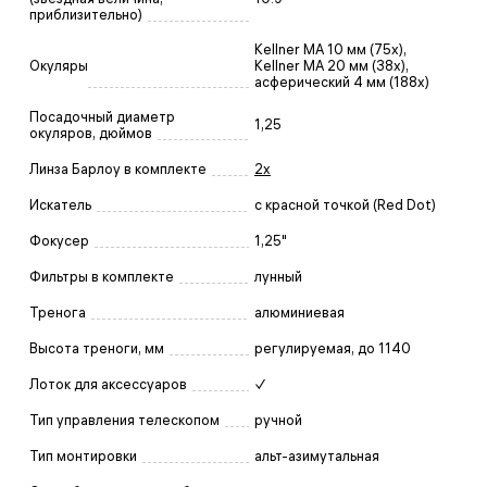
приблизительно)
Kellner MA 10 мм (75х),
Окуляры
Kellner MA 20 мм (38х),
асферический 4 мм (188х)
Посадочный диаметр
1,25
окуляров, дюймов
Линза Барлоу в комплекте
2х
Искатель
с красной точкой (Red Dot)
Фокусер
1,25"
Фильтры в комплекте
лунный
Тренога
алюминиевая
Высота треноги, мм
регулируемая, до 1140
Лоток для аксессуаров
✓
Тип управления телескопом
ручной
Тип монтировки
альт-азимутальная