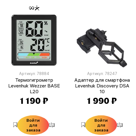
Артикул: 78884
Артикул: 78247
Термогигрометр
Адаптер для смартфона
Levenhuk Wezzer BASE
Levenhuk Discovery DSA
L20
10
1 190 ₽
1 990 ₽
Войти
Войти
для
для
заказа
заказа