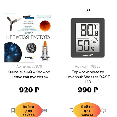
Артикул: 77879
Артикул: 78883
Книга знаний «Космос.
Термогигрометр
Непустая пустота»
Levenhuk Wezzer BASE
L10
920 ₽
990 ₽
Войти
Войти
для
для
заказа
заказа