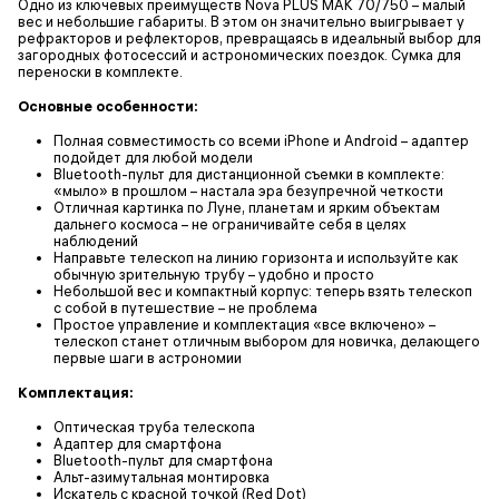
Одно из ключевых преимуществ Nova PLUS MAK 70/750 – малый
вес и небольшие габариты. В этом он значительно выигрывает у
рефракторов и рефлекторов, превращаясь в идеальный выбор для
загородных фотосессий и астрономических поездок. Сумка для
переноски в комплекте.
Основные особенности:
Полная совместимость со всеми iPhone и Android – адаптер
подойдет для любой модели
Bluetooth-пульт для дистанционной съемки в комплекте:
«мыло» в прошлом – настала эра безупречной четкости
Отличная картинка по Луне, планетам и ярким объектам
дальнего космоса – не ограничивайте себя в целях
наблюдений
Направьте телескоп на линию горизонта и используйте как
обычную зрительную трубу – удобно и просто
Небольшой вес и компактный корпус: теперь взять телескоп
с собой в путешествие – не проблема
Простое управление и комплектация «все включено» –
телескоп станет отличным выбором для новичка, делающего
первые шаги в астрономии
Комплектация:
Оптическая труба телескопа
Адаптер для смартфона
Bluetooth-пульт для смартфона
Альт-азимутальная монтировка
Искатель с красной точкой (Red Dot)