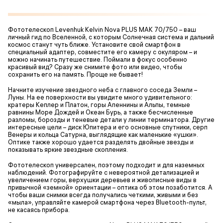
Фототелескоп Levenhuk Kelvin Nova PLUS MAK 70/750 – ваш
личный гид по Вселенной, с которым Солнечная система и дальний
космос станут чуть ближе. Установите свой смартфон в
специальный адаптер, совместите его камеру с окуляром – и
можно начинать путешествие. Поймали в фокус особенно
красивый вид? Сразу же снимите фото или видео, чтобы
сохранить его на память. Проще не бывает!
Начните изучение звездного неба с главного соседа Земли –
Луны. На ее поверхности вы увидите много удивительного:
кратеры Кеплер и Платон, горы Апеннины и Альпы, темные
равнины Море Дождей и Океан Бурь, а также бесчисленные
разломы, борозды и теневые детали у линии терминатора. Другие
интересные цели – диск Юпитера и его основные спутники, серп
Венеры и кольца Сатурна, выглядящие как маленькие «ушки».
Оптике также хорошо удается разделять двойные звезды и
показывать яркие звездные скопления.
Фототелескоп универсален, поэтому подходит и для наземных
наблюдений. Фотографируйте с невероятной детализацией и
увеличением горы, верхушки деревьев и живописные виды в
привычной «земной» ориентации – оптика об этом позаботится. А
чтобы ваши снимки всегда получались четкими, живыми и без
«мыла», управляйте камерой смартфона через Bluetooth-пульт,
не касаясь прибора.