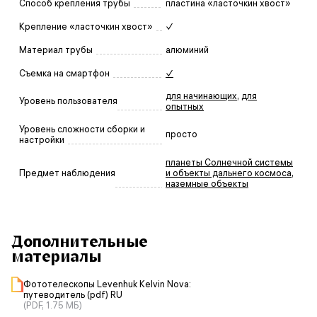
Способ крепления трубы
пластина «ласточкин хвост»
Крепление «ласточкин хвост»
✓
Материал трубы
алюминий
Съемка на смартфон
✓
для начинающих
,
для
Уровень пользователя
опытных
Уровень сложности сборки и
просто
настройки
планеты Солнечной системы
Предмет наблюдения
и объекты дальнего космоса
,
наземные объекты
Дополнительные
материалы
Фототелескопы Levenhuk Kelvin Nova:
путеводитель (pdf) RU
(PDF, 1.75 МБ)