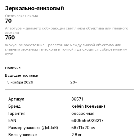
Зеркально-линзовый
Оптическая схема
70
Апертура – диаметр собирающей свет линзы объектива или главного
зеркала
750
Фокусное расстояние – расстояние между линзой объектива или
главным зеркалом телескопа и точкой, где сходятся собираемые им
лучи
Наличие
Будущие поставки
3 ноября 2026
20+
Артикул
86571
Бренд
Kelvin (Кельвин)
Гарантия
бессрочная
EAN
5905555028217
Размер упаковки (ДxШxВ)
58x11x20 см
Вес в упаковке
2.8 кг