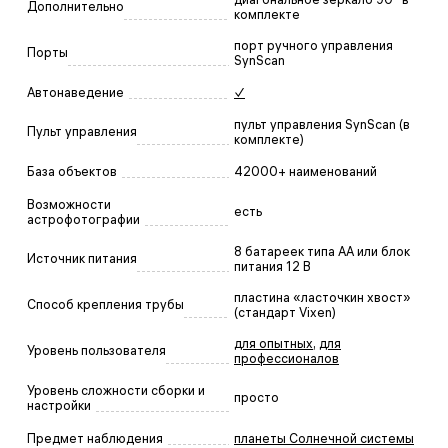
Дополнительно
комплекте
порт ручного управления
Порты
SynScan
Автонаведение
✓
пульт управления SynScan (в
Пульт управления
комплекте)
База объектов
42000+ наименований
Возможности
есть
астрофотографии
8 батареек типа AA или блок
Источник питания
питания 12 В
пластина «ласточкин хвост»
Способ крепления трубы
(стандарт Vixen)
для опытных
,
для
Уровень пользователя
профессионалов
Уровень сложности сборки и
просто
настройки
Предмет наблюдения
планеты Солнечной системы