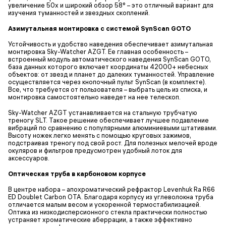
увеличение 50х и широкий обзор 58° – это отличный вариант для
изучения туманностей и звездных скоплений.
Азимутальная монтировка с системой SynScan GOTO
Устойчивость и удобство наведения обеспечивает азимутальная
монтировка Sky-Watcher AZGT. Ее главная особенность –
встроенный модуль автоматического наведения SynScan GOTO,
база данных которого включает координаты 42000+ небесных
объектов: от звезд и планет до далеких туманностей. Управление
осуществляется через кнопочный пульт SynScan (в комплекте).
Все, что требуется от пользователя – выбрать цель из списка, и
монтировка самостоятельно наведет на нее телескоп.
Sky-Watcher AZGT устанавливается на стальную трубчатую
треногу SLT. Такое решение обеспечивает лучшее подавление
вибраций по сравнению с популярными алюминиевыми штативами.
Высоту ножек легко менять с помощью круговых зажимов,
подстраивая треногу под свой рост. Для полезных мелочей вроде
окуляров и фильтров предусмотрен удобный лоток для
аксессуаров.
Оптическая труба в карбоновом корпусе
В центре набора – апохроматический рефрактор Levenhuk Ra R66
ED Doublet Carbon OTA. Благодаря корпусу из углеволокна труба
отличается малым весом и ускоренной термостабилизацией.
Оптика из низкодисперсионного стекла практически полностью
устраняет хроматические аберрации, а также эффективно