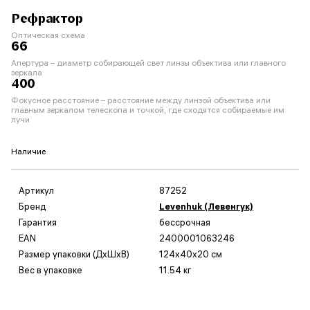
Рефрактор
Оптическая схема
66
Апертура – диаметр собирающей свет линзы объектива или главного
зеркала
400
Фокусное расстояние – расстояние между линзой объектива или
главным зеркалом телескопа и точкой, где сходятся собираемые им
лучи
Наличие
Артикул
87252
Бренд
Levenhuk (Левенгук)
Гарантия
бессрочная
EAN
2400001063246
Размер упаковки (ДxШxВ)
124x40x20 см
Вес в упаковке
11.54 кг