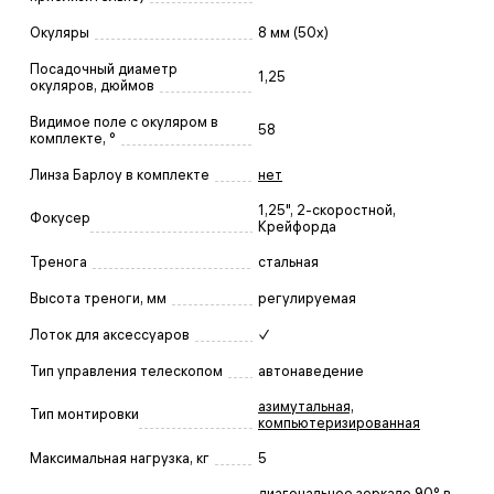
Окуляры
8 мм (50х)
Посадочный диаметр
1,25
окуляров, дюймов
Видимое поле с окуляром в
58
комплекте, °
Линза Барлоу в комплекте
нет
1,25", 2-скоростной,
Фокусер
Крейфорда
Тренога
стальная
Высота треноги, мм
регулируемая
Лоток для аксессуаров
✓
Тип управления телескопом
автонаведение
азимутальная,
Тип монтировки
компьютеризированная
Максимальная нагрузка, кг
5
диагональное зеркало 90° в