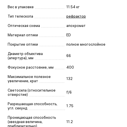
Вес в упаковке
11.54 кг
Тип телескопа
рефрактор
Оптическая схема
апохромат
Материал оптики
ED
Покрытие оптики
полное многослойное
Диаметр объектива
66
(апертура), мм
Фокусное расстояние, мм
400
Максимальное полезное
132
увеличение, крат
Светосила (относительное
f/6
отверстие)
Разрешающая способность,
1.75
угл. секунд
Проницающая способность
(звездная величина,
11.2
приблизительно)