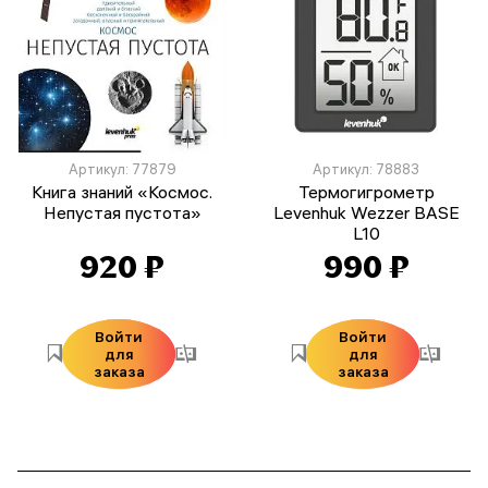
Артикул: 77879
Артикул: 78883
Книга знаний «Космос.
Термогигрометр
Непустая пустота»
Levenhuk Wezzer BASE
L10
920 ₽
990 ₽
Войти
Войти
для
для
заказа
заказа