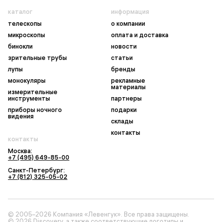
каталог
информация
телескопы
о компании
микроскопы
оплата и доставка
бинокли
новости
зрительные трубы
статьи
лупы
бренды
монокуляры
рекламные
материалы
измерительные
инструменты
партнеры
приборы ночного
подарки
видения
склады
контакты
контакты
Москва:
+7 (495) 649-85-00
Санкт-Петербург:
+7 (812) 325-05-02
© 2005–2026 Компания «Левенгук». Все права защищены.
© 2026 Discovery, а также соответствующие логотипы и