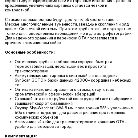
корректирует сферохроматизм и вторичные искажения – даже на
предельных увеличениях картинка остается четкой и
контрастной.
С таким телескопом вам будут доступны объекты каталога
Мессье, многочисленные туманности, звездные скопления и ряд
планет Солнечной системы. При этом труба отлично подходит не
только для повседневных наблюдений, но и для астрофотографии.
Для надежного хранения и переноски ОТА поставляется в
прочном алюминиевом кейсе.
Основные особенности:
Оптическая труба в карбоновом корпусе: быстрая
термостабилизация, небольшой вес и простота
транспортировки
Азимутальная монтировка с системой автонаведения
SynScan GOTO и базой данных 42000+ координат небесных
тел
Оптика из низкодисперсионного стекла, отсутствие
хроматической и сферической аберраций
Стальной штатив с трубчатой конструкцией гасит вибрации и
защищает кадр от смазывания
Окуляр Sky-Watcher UWA 8 мм: поле зрения 58° и увеличение
50х отлично подходят для рассматривания протяженных
космических объектов
Алюминиевый кейс для транспортировки и хранения ОТА –
удобно для выездов за город
Комплектация: