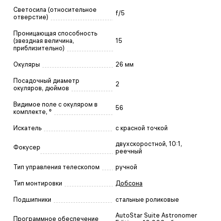
Светосила (относительное
f/5
отверстие)
Проницающая способность
(звездная величина,
15
приблизительно)
Окуляры
26 мм
Посадочный диаметр
2
окуляров, дюймов
Видимое поле с окуляром в
56
комплекте, °
Искатель
с красной точкой
двухскоростной, 10:1,
Фокусер
реечный
Тип управления телескопом
ручной
Тип монтировки
Добсона
Подшипники
стальные роликовые
AutoStar Suite Astronomer
Программное обеспечение