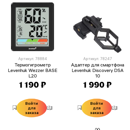
Артикул: 78884
Артикул: 78247
Термогигрометр
Адаптер для смартфона
Levenhuk Wezzer BASE
Levenhuk Discovery DSA
L20
10
1 190 ₽
1 990 ₽
Войти
Войти
для
для
заказа
заказа