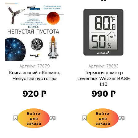
Артикул: 77879
Артикул: 78883
Книга знаний «Космос.
Термогигрометр
Непустая пустота»
Levenhuk Wezzer BASE
L10
920 ₽
990 ₽
Войти
Войти
для
для
заказа
заказа