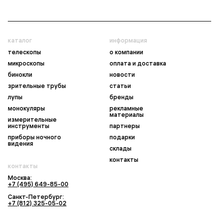
каталог
информация
телескопы
о компании
микроскопы
оплата и доставка
бинокли
новости
зрительные трубы
статьи
лупы
бренды
монокуляры
рекламные
материалы
измерительные
инструменты
партнеры
приборы ночного
подарки
видения
склады
контакты
контакты
Москва:
+7 (495) 649-85-00
Санкт-Петербург:
+7 (812) 325-05-02