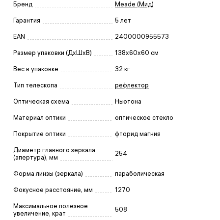
Бренд
Meade (Мид)
Гарантия
5 лет
EAN
2400000955573
Размер упаковки (ДxШxВ)
138x60x60 см
Вес в упаковке
32 кг
Тип телескопа
рефлектор
Оптическая схема
Ньютона
Материал оптики
оптическое стекло
Покрытие оптики
фторид магния
Диаметр главного зеркала
254
(апертура), мм
Форма линзы (зеркала)
параболическая
Фокусное расстояние, мм
1270
Максимальное полезное
508
увеличение, крат