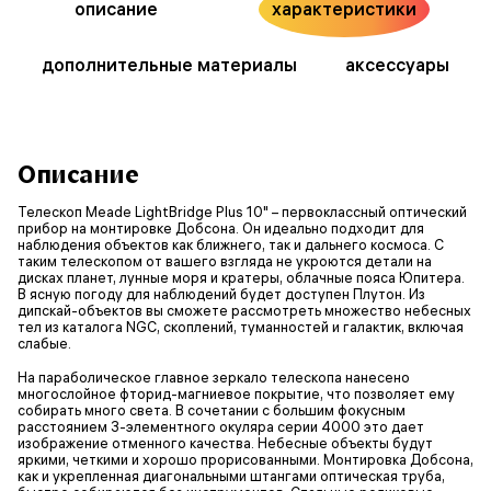
описание
характеристики
дополнительные материалы
аксессуары
Описание
Телескоп Meade LightBridge Plus 10" – первоклассный оптический
прибор на монтировке Добсона. Он идеально подходит для
наблюдения объектов как ближнего, так и дальнего космоса. С
таким телескопом от вашего взгляда не укроются детали на
дисках планет, лунные моря и кратеры, облачные пояса Юпитера.
В ясную погоду для наблюдений будет доступен Плутон. Из
дипскай-объектов вы сможете рассмотреть множество небесных
тел из каталога NGC, скоплений, туманностей и галактик, включая
слабые.
На параболическое главное зеркало телескопа нанесено
многослойное фторид-магниевое покрытие, что позволяет ему
собирать много света. В сочетании с большим фокусным
расстоянием 3-элементного окуляра серии 4000 это дает
изображение отменного качества. Небесные объекты будут
яркими, четкими и хорошо прорисованными. Монтировка Добсона,
как и укрепленная диагональными штангами оптическая труба,