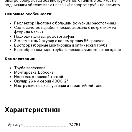
быстро собираются без инструментов. Стальные роликовые
подшипники обеспечивают плавный поворот трубы по азимуту.
Основные особенности:
Рефлектор Ньютона с большим фокусным расстоянием
Светосильное параболическое зеркало с покрытием из
фторида магния
Подходит для астрофотографии
3-элементный окуляр с полем зрения 56 градусов
Быстроразборные монтировка и оптическая труба
В разобранном виде труба телескопа уменьшается вдвое
Комплектация:
Труба телескопа
Монтировка Добсона
Искатель с красной точкой
Окуляр 26 мм серии 4000, 2"
Инструкция по эксплуатации и гарантийный талон
Характеристики
Артикул
74751