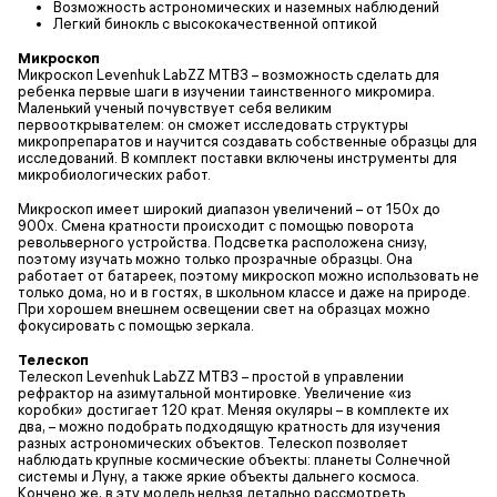
Возможность астрономических и наземных наблюдений
Легкий бинокль с высококачественной оптикой
Микроскоп
Микроскоп Levenhuk LabZZ MTВ3 – возможность сделать для
ребенка первые шаги в изучении таинственного микромира.
Маленький ученый почувствует себя великим
первооткрывателем: он сможет исследовать структуры
микропрепаратов и научится создавать собственные образцы для
исследований. В комплект поставки включены инструменты для
микробиологических работ.
Микроскоп имеет широкий диапазон увеличений – от 150х до
900х. Смена кратности происходит с помощью поворота
револьверного устройства. Подсветка расположена снизу,
поэтому изучать можно только прозрачные образцы. Она
работает от батареек, поэтому микроскоп можно использовать не
только дома, но и в гостях, в школьном классе и даже на природе.
При хорошем внешнем освещении свет на образцах можно
фокусировать с помощью зеркала.
Телескоп
Телескоп Levenhuk LabZZ MTВ3 – простой в управлении
рефрактор на азимутальной монтировке. Увеличение «из
коробки» достигает 120 крат. Меняя окуляры – в комплекте их
два, – можно подобрать подходящую кратность для изучения
разных астрономических объектов. Телескоп позволяет
наблюдать крупные космические объекты: планеты Солнечной
системы и Луну, а также яркие объекты дальнего космоса.
Кончено же, в эту модель нельзя детально рассмотреть