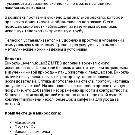
туманности и звездные скопления, но можно насладиться
панорамными видами.
В комплект поставки включено диагональное зеркало, которое
правильно ориентирует изображение по вертикали. С его
помощью моно вести наблюдения за наземными объектами,
используя телескоп как зрительную трубу.
Телескоп устанавливается на удобную и простую в управлении
азимутальную монтировку. Тренога регулируется по высоте,
металлические ножки надежны и устойчивы.
Бинокль
Бинокль Levenhuk LabZZ MTВ3 дополнит арсенал юного
исследователя. 4-кратный бинокль станет отличным подспорьем
в изучении живой природы – птиц, животных, ландшафтов. Бинокль
выручит и в увлекательных играх про путешественников и
исследователей. Оптика изготовлена из стекла, поэтому картинка
получается четкой. На внешние линзы нанесено просветляющее
покрытие, что добавляет изображению яркости и контрастности.
Корпус пластиковый, легкий и хорошо лежит в детской руке. В
комплект включены чехол, ремешок и салфетка для ухода за
оптикой.
Комплектация микроскопа:
Микроскоп
Окуляр 10х
Запасная лампочка