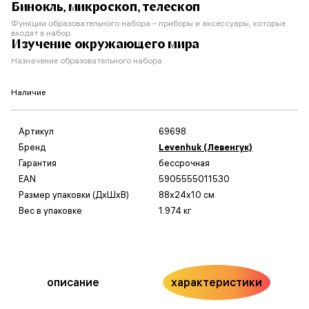
Бинокль, микроскоп, телескоп
Функции образовательного набора – приборы и аксессуары, которые
входят в набор
Изучение окружающего мира
Назначение образовательного набора
Наличие
Артикул
69698
Бренд
Levenhuk (Левенгук)
Гарантия
бессрочная
EAN
5905555011530
Размер упаковки (ДxШxВ)
88x24x10 см
Вес в упаковке
1.974 кг
описание
характеристики