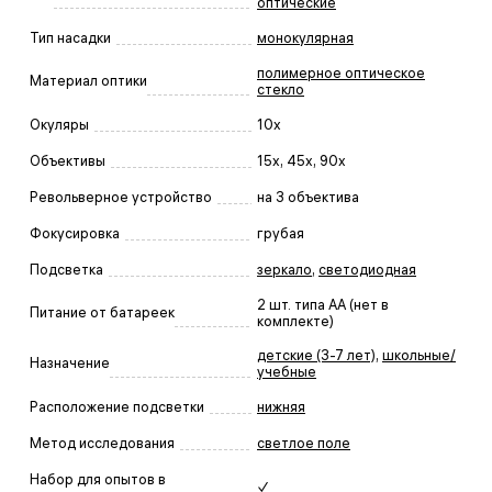
оптические
Тип насадки
монокулярная
полимерное оптическое
Материал оптики
стекло
Окуляры
10x
Объективы
15x, 45x, 90x
Револьверное устройство
на 3 объектива
Фокусировка
грубая
Подсветка
зеркало
,
светодиодная
2 шт. типа АА (нет в
Питание от батареек
комплекте)
детские (3-7 лет)
,
школьные/
Назначение
учебные
Расположение подсветки
нижняя
Метод исследования
светлое поле
Набор для опытов в
✓