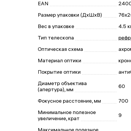
EAN
240
Размер упаковки (ДxШxВ)
76x2
Вес в упаковке
4.5 к
Тип телескопа
рефр
Оптическая схема
ахро
Материал оптики
крон
Покрытие оптики
анти
Диаметр объектива
60
(апертура), мм
Фокусное расстояние, мм
700
Минимальное полезное
9
увеличение, крат
Максимальное полезное