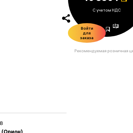
С учетом НДС
Войти
для
заказа
Рекомендуемая розничная ц
8
n (Орион)