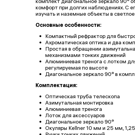
комплект диагональное зеркало 90° 
комфорт при долгих наблюдениях. С 
изучать и наземные объекты в светлое
Основные особенности:
Компактный рефрактор для быстро
Ахроматическая оптика и два ком
Простая в обращении азимутальна
механизмами тонких движений
Алюминиевая тренога с лотком для
регулируемая по высоте
Диагональное зеркало 90° в комп
Комплектация:
Оптическая труба телескопа
Азимутальная монтировка
Алюминиевая тренога
Лоток для аксессуаров
Диагональное зеркало 90°
Окуляры Kellner 10 мм и 25 мм, 1,25
Ручки тонких движений