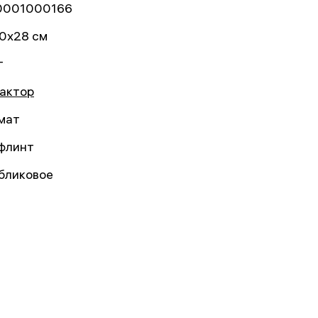
0001000166
0x28 см
г
актор
мат
флинт
бликовое