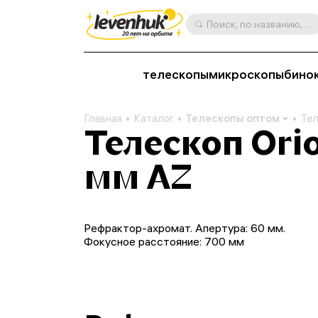
Поиск, по названию, артикулу, категории и др.
телескопы
микроскопы
бино
Главная
Каталог
Телескопы оптом
Тел
Телескоп Orio
мм AZ
Рефрактор-ахромат. Апертура: 60 мм.
Фокусное расстояние: 700 мм