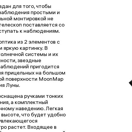
оздан для того, чтобы
наблюдения простыми и
льной монтировкой не
телескоп поставляется со
ступать к наблюдениям.
птика из 2 элементов с
 яркую картинку. В
олнечной системы и их
нности, звездные
 наблюдений пригодится
для прицельных на большом
нной поверхности MoonMap
ия Луны.
оснащена ручками тонких
ния, а комплектный
чному наведению. Легкая
 высоте, что будет удобно
 увлекающегося
ро растет. Входящее в