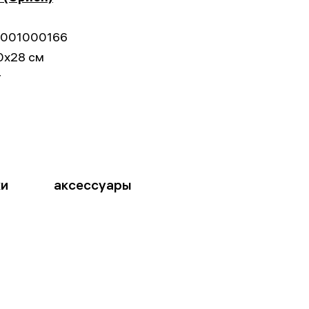
001000166
0x28 см
г
ки
аксессуары