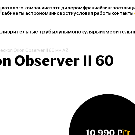
каталог
о компании
стать дилером
франчайзинг
поставщи
кабинеты астрономии
новости
условия работы
контакты
кли
зрительные трубы
лупы
монокуляры
измерительн
ескоп Orion Observer II 60 мм AZ
n Observer II 60
10 990 ₽