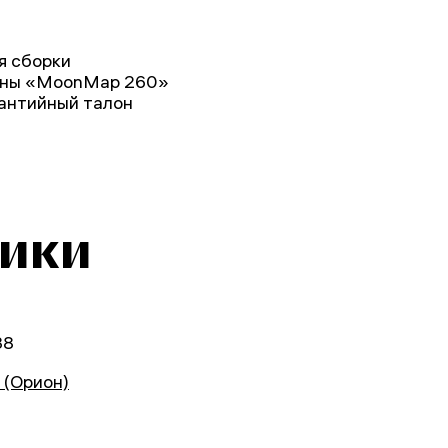
я сборки
Луны «MoonMap 260»
рантийный талон
тики
38
n (Орион)