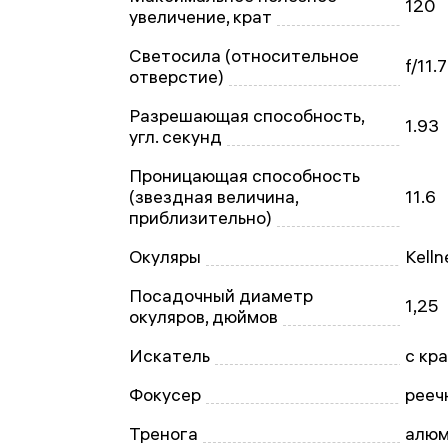
120
увеличение, крат
Светосила (относительное
f/11.7
отверстие)
Разрешающая способность,
1.93
угл. секунд
Проницающая способность
(звездная величина,
11.6
приблизительно)
Окуляры
Kelln
Посадочный диаметр
1,25
окуляров, дюймов
Искатель
с кр
Фокусер
рееч
Тренога
алюм