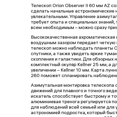
Телескоп Orion Observer II 60 мм AZ с
сделать начальные астрономические 
увлекательными. Управление азимута
требует опыта и специальных знаний, 
всем необходимым – можно сразу при
Высококачественная ахроматическая о
воздушным зазором передает четкую и
телескоп можно наблюдать планеты С
спутники, а также увидеть яркие тума
скопления и галактики. Для обзорных
комплектный окуляр Kellner 25 мм, а 
увеличении – Kellner 10 мм. Карта лу
260 поможет спланировать наблюден
Азимутальная монтировка телескопа 
движений для плавного и точного веде
искатель способствует быстрому и то
алюминиевая тренога регулируется по
для наблюдений всей семьей или для
астрономией подростка, который быст