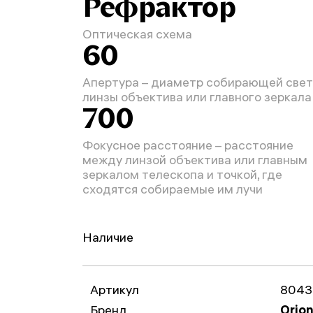
Рефрактор
Оптическая схема
60
Апертура – диаметр собирающей свет
линзы объектива или главного зеркала
700
Фокусное расстояние – расстояние
между линзой объектива или главным
зеркалом телескопа и точкой, где
сходятся собираемые им лучи
Наличие
Артикул
8043
Бренд
Orio