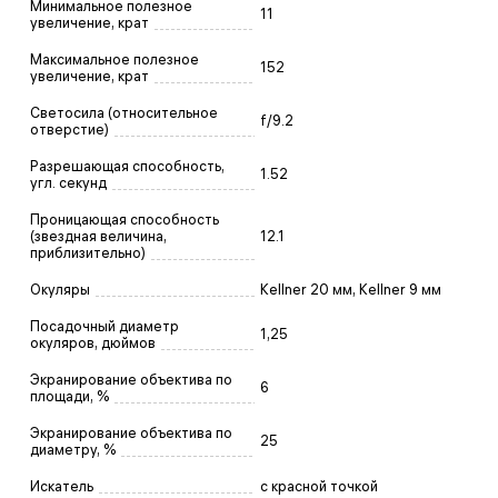
Минимальное полезное
11
увеличение, крат
Максимальное полезное
152
увеличение, крат
Светосила (относительное
f/9.2
отверстие)
Разрешающая способность,
1.52
угл. секунд
Проницающая способность
(звездная величина,
12.1
приблизительно)
Окуляры
Kellner 20 мм, Kellner 9 мм
Посадочный диаметр
1,25
окуляров, дюймов
Экранирование объектива по
6
площади, %
Экранирование объектива по
25
диаметру, %
Искатель
с красной точкой