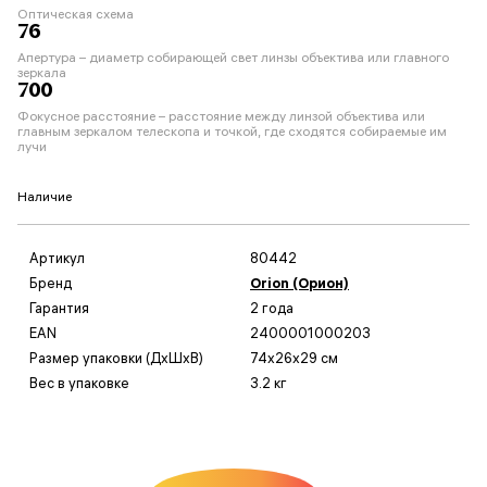
Оптическая схема
76
Апертура – диаметр собирающей свет линзы объектива или главного
зеркала
700
Фокусное расстояние – расстояние между линзой объектива или
главным зеркалом телескопа и точкой, где сходятся собираемые им
лучи
Наличие
Артикул
80442
Бренд
Orion (Орион)
Гарантия
2 года
EAN
2400001000203
Размер упаковки (ДxШxВ)
74x26x29 см
Вес в упаковке
3.2 кг