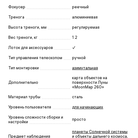
Фокусер
реечный
Тренога
алюминиевая
Высота треноги, мм
регулируемая
Вес треноги, кг
1.2
Лоток для аксессуаров
✓
Тип управления телескопом
ручной
Тип монтировки
азимутальная
карта объектов на
Дополнительно
поверхности Луны
«MoonMap 260»
Материал трубы
сталь
Уровень пользователя
для начинающих
Уровень сложности сборки и
просто
настройки
планеты Солнечной системы
Предмет наблюдения
и объекты дальнего космоса
,