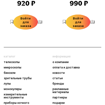
920 ₽
990 ₽
Войти
Войти
для
для
заказа
заказа
каталог
информация
телескопы
о компании
микроскопы
оплата и доставка
бинокли
новости
зрительные трубы
статьи
лупы
бренды
монокуляры
рекламные
материалы
измерительные
инструменты
партнеры
приборы ночного
подарки