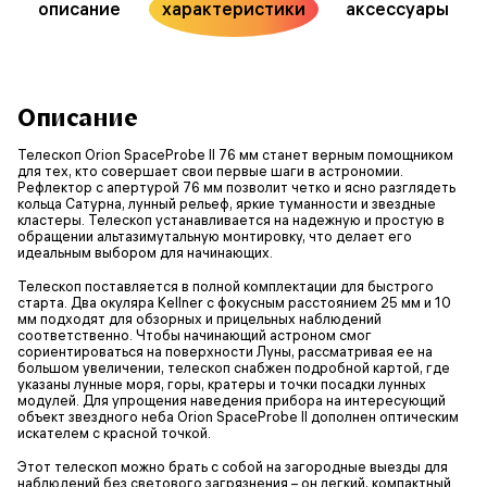
описание
характеристики
аксессуары
Описание
Телескоп Orion SpaceProbe II 76 мм станет верным помощником
для тех, кто совершает свои первые шаги в астрономии.
Рефлектор с апертурой 76 мм позволит четко и ясно разглядеть
кольца Сатурна, лунный рельеф, яркие туманности и звездные
кластеры. Телескоп устанавливается на надежную и простую в
обращении альтазимутальную монтировку, что делает его
идеальным выбором для начинающих.
Телескоп поставляется в полной комплектации для быстрого
старта. Два окуляра Kellner с фокусным расстоянием 25 мм и 10
мм подходят для обзорных и прицельных наблюдений
соответственно. Чтобы начинающий астроном смог
сориентироваться на поверхности Луны, рассматривая ее на
большом увеличении, телескоп снабжен подробной картой, где
указаны лунные моря, горы, кратеры и точки посадки лунных
модулей. Для упрощения наведения прибора на интересующий
объект звездного неба Orion SpaceProbe II дополнен оптическим
искателем с красной точкой.
Этот телескоп можно брать с собой на загородные выезды для
наблюдений без светового загрязнения – он легкий, компактный.