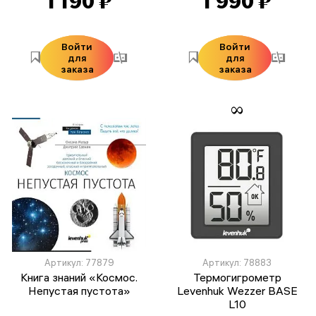
1 190 ₽
1 990 ₽
Войти
Войти
для
для
заказа
заказа
Артикул: 77879
Артикул: 78883
Книга знаний «Космос.
Термогигрометр
Непустая пустота»
Levenhuk Wezzer BASE
L10