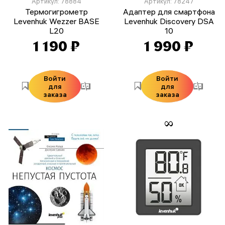
Артикул: 78884
Артикул: 78247
Термогигрометр
Адаптер для смартфона
Levenhuk Wezzer BASE
Levenhuk Discovery DSA
L20
10
1 190 ₽
1 990 ₽
Войти
Войти
для
для
заказа
заказа