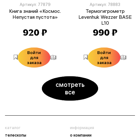
Артикул: 77879
Артикул: 78883
Книга знаний «Космос.
Термогигрометр
Непустая пустота»
Levenhuk Wezzer BASE
L10
920 ₽
990 ₽
Войти
Войти
для
для
заказа
заказа
смотреть
все
каталог
информация
телескопы
о компании