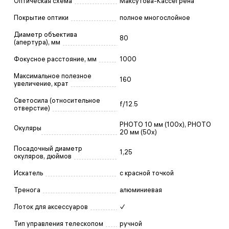
Оптическая схема
Максутова-Кассегрена
Покрытие оптики
полное многослойное
Диаметр объектива
80
(апертура), мм
Фокусное расстояние, мм
1000
Максимальное полезное
160
увеличение, крат
Светосила (относительное
f/12.5
отверстие)
PHOTO 10 мм (100х), PHOTO
Окуляры
20 мм (50х)
Посадочный диаметр
1,25
окуляров, дюймов
Искатель
с красной точкой
Тренога
алюминиевая
Лоток для аксессуаров
✓
Тип управления телескопом
ручной