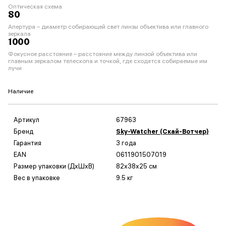
Оптическая схема
80
Апертура – диаметр собирающей свет линзы объектива или главного
зеркала
1000
Фокусное расстояние – расстояние между линзой объектива или
главным зеркалом телескопа и точкой, где сходятся собираемые им
лучи
Наличие
Артикул
67963
Бренд
Sky-Watcher (Скай-Вотчер)
Гарантия
3 года
EAN
0611901507019
Размер упаковки (ДxШxВ)
82x38x25 см
Вес в упаковке
9.5 кг