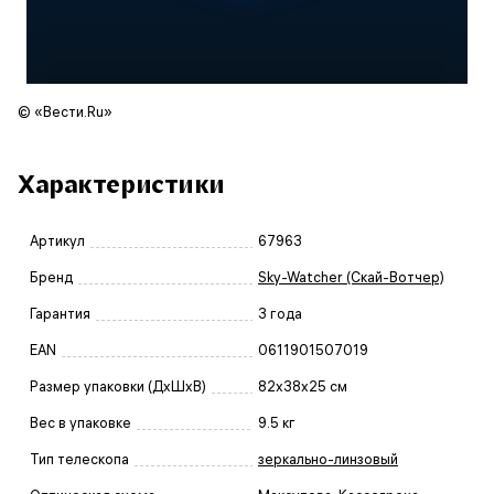
© «Вести.Ru»
Характеристики
Артикул
67963
Бренд
Sky-Watcher (Скай-Вотчер)
Гарантия
3 года
EAN
0611901507019
Размер упаковки (ДxШxВ)
82x38x25 см
Вес в упаковке
9.5 кг
Тип телескопа
зеркально-линзовый