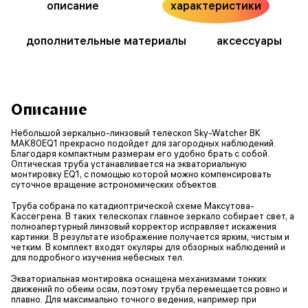
описание
характеристики
дополнительные материалы
аксессуары
Описание
Небольшой зеркально-линзовый телескоп Sky-Watcher BK
MAK80EQ1 прекрасно подойдет для загородных наблюдений.
Благодаря компактным размерам его удобно брать с собой.
Оптическая труба устанавливается на экваториальную
монтировку EQ1, с помощью которой можно компенсировать
суточное вращение астрономических объектов.
Труба собрана по катадиоптрической схеме Максутова-
Кассегрена. В таких телескопах главное зеркало собирает свет, а
полноапертурный линзовый корректор исправляет искажения
картинки. В результате изображение получается ярким, чистым и
четким. В комплект входят окуляры для обзорных наблюдений и
для подробного изучения небесных тел.
Экваториальная монтировка оснащена механизмами тонких
движений по обеим осям, поэтому труба перемещается ровно и
плавно. Для максимально точного ведения, например при