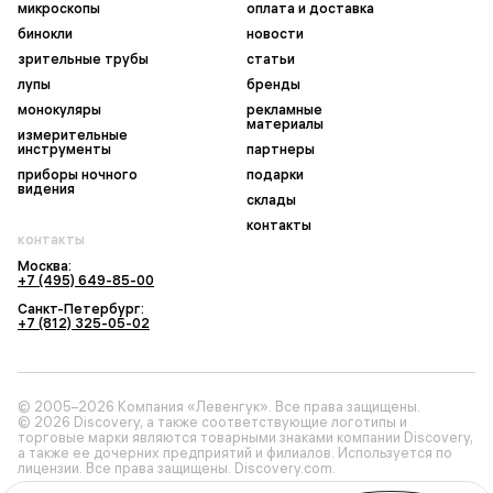
микроскопы
оплата и доставка
бинокли
новости
зрительные трубы
статьи
лупы
бренды
монокуляры
рекламные
материалы
измерительные
инструменты
партнеры
приборы ночного
подарки
видения
склады
контакты
контакты
Москва:
+7 (495) 649-85-00
Санкт-Петербург:
+7 (812) 325-05-02
© 2005–2026 Компания «Левенгук». Все права защищены.
© 2026 Discovery, а также соответствующие логотипы и
торговые марки являются товарными знаками компании Discovery,
а также ее дочерних предприятий и филиалов. Используется по
лицензии. Все права защищены. Discovery.com.