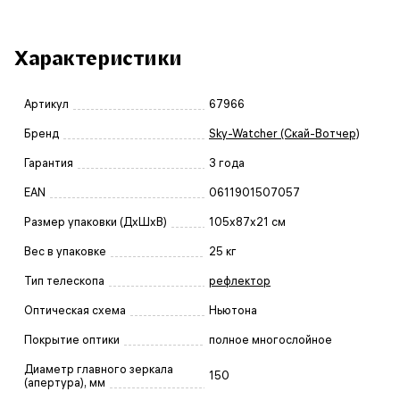
Характеристики
Артикул
67966
Бренд
Sky-Watcher (Скай-Вотчер)
Гарантия
3 года
EAN
0611901507057
Размер упаковки (ДxШxВ)
105x87x21 см
Вес в упаковке
25 кг
Тип телескопа
рефлектор
Оптическая схема
Ньютона
Покрытие оптики
полное многослойное
Диаметр главного зеркала
150
(апертура), мм