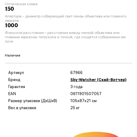
Оптическая схема
150
Апертура – диаметр собирающей свет линзы объектива или главного
зеркала
1000
Фокусное расстояние – расстояние между линзой объектива или
главным зеркалом телескопа и точкой, где сходятся собираемые им
лучи
Наличие
Артикул
67966
Бренд
Sky-Watcher (Скай-Вотчер)
Гарантия
3 года
EAN
0611901507057
Размер упаковки (ДxШxВ)
105x87x21 см
Вес в упаковке
25 кг