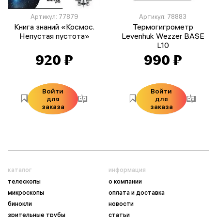
Артикул: 77879
Артикул: 78883
Книга знаний «Космос.
Термогигрометр
Непустая пустота»
Levenhuk Wezzer BASE
L10
920 ₽
990 ₽
Войти
Войти
для
для
заказа
заказа
каталог
информация
телескопы
о компании
микроскопы
оплата и доставка
бинокли
новости
зрительные трубы
статьи