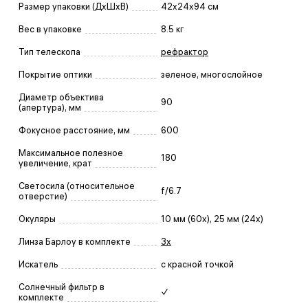
Размер упаковки (ДxШxВ)
42x24x94 см
Вес в упаковке
8.5 кг
Тип телескопа
рефрактор
Покрытие оптики
зеленое, многослойное
Диаметр объектива
90
(апертура), мм
Фокусное расстояние, мм
600
Максимальное полезное
180
увеличение, крат
Светосила (относительное
f/6.7
отверстие)
Окуляры
10 мм (60x), 25 мм (24x)
Линза Барлоу в комплекте
3x
Искатель
с красной точкой
Солнечный фильтр в
✓
комплекте