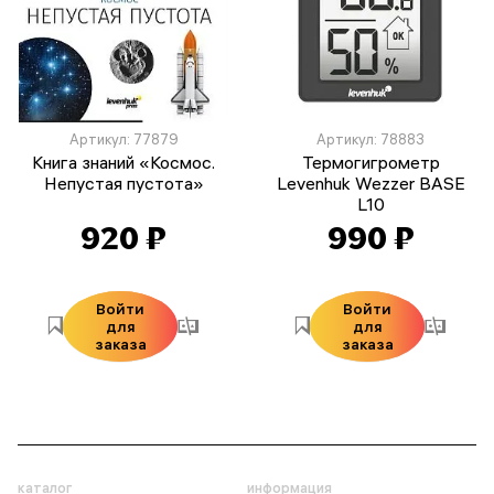
Артикул: 77879
Артикул: 78883
Книга знаний «Космос.
Термогигрометр
Непустая пустота»
Levenhuk Wezzer BASE
L10
920 ₽
990 ₽
Войти
Войти
для
для
заказа
заказа
каталог
информация