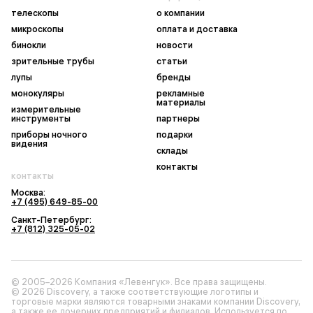
телескопы
о компании
микроскопы
оплата и доставка
бинокли
новости
зрительные трубы
статьи
лупы
бренды
монокуляры
рекламные
материалы
измерительные
инструменты
партнеры
приборы ночного
подарки
видения
склады
контакты
контакты
Москва:
+7 (495) 649-85-00
Санкт-Петербург:
+7 (812) 325-05-02
© 2005–2026 Компания «Левенгук». Все права защищены.
© 2026 Discovery, а также соответствующие логотипы и
торговые марки являются товарными знаками компании Discovery,
а также ее дочерних предприятий и филиалов. Используется по