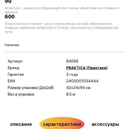
90
Апертура – диаметр собирающей свет линзы объектива или главного
зеркала
600
Фокусное расстояние – расстояние между линзой объектива или
главным зеркалом телескопа и точкой, где сходятся собираемые им
лучи
Наличие
Артикул
84066
Бренд
PRAKTICA (Практика)
Гарантия
2 года
EAN
2400001034444
Размер упаковки (ДxШxВ)
42x24x94 см
Вес в упаковке
8.5 кг
описание
характеристики
аксессуары