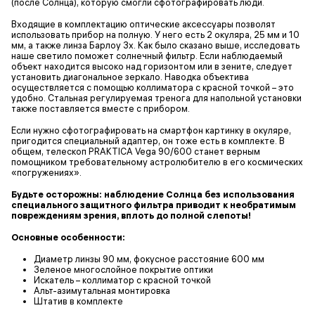
(после Солнца), которую смогли сфотографировать люди.
Входящие в комплектацию оптические аксессуары позволят
использовать прибор на полную. У него есть 2 окуляра, 25 мм и 10
мм, а также линза Барлоу 3x. Как было сказано выше, исследовать
наше светило поможет солнечный фильтр. Если наблюдаемый
объект находится высоко над горизонтом или в зените, следует
установить диагональное зеркало. Наводка объектива
осуществляется с помощью коллиматора с красной точкой – это
удобно. Стальная регулируемая тренога для напольной установки
также поставляется вместе с прибором.
Если нужно сфотографировать на смартфон картинку в окуляре,
пригодится специальный адаптер, он тоже есть в комплекте. В
общем, телескоп PRAKTICA Vega 90/600 станет верным
помощником требовательному астролюбителю в его космических
«погружениях».
Будьте осторожны: наблюдение Солнца без использования
специального защитного фильтра приводит к необратимым
повреждениям зрения, вплоть до полной слепоты!
Основные особенности:
Диаметр линзы 90 мм, фокусное расстояние 600 мм
Зеленое многослойное покрытие оптики
Искатель – коллиматор с красной точкой
Альт-азимутальная монтировка
Штатив в комплекте