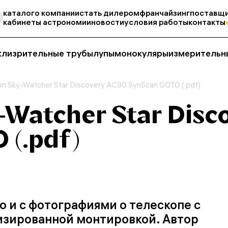
каталог
о компании
стать дилером
франчайзинг
поставщи
кабинеты астрономии
новости
условия работы
контакты
кли
зрительные трубы
лупы
монокуляры
измерительн
п Sky-Watcher Star Discovery AC90 SynScan GOTO (.pdf)
-Watcher Star Disc
 (.pdf)
 и с фотографиями о телескопе с
изированной монтировкой. Автор