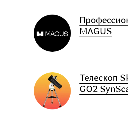
Профессио
MAGUS
Телескоп S
GO2 SynSca