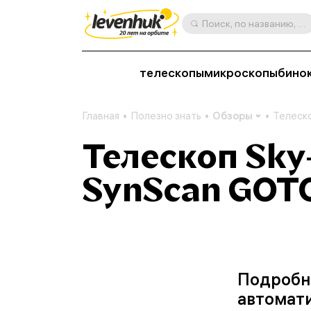
Поиск, по названию, артикулу, категории и др.
телескопы
микроскопы
бино
Главная
Полезно знать
Обзоры
Телеско
Телескоп Sky
SynScan GOTO
Подробно
автомат