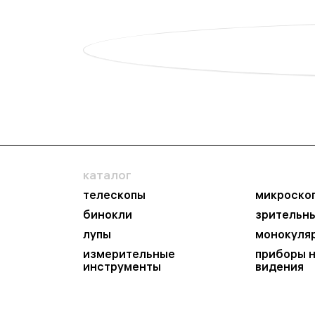
каталог
телескопы
микроско
бинокли
зрительн
лупы
монокуля
измерительные
приборы 
инструменты
видения