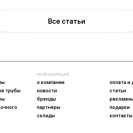
Все статьи
информация
пы
о компании
оплата и
ые трубы
новости
статьи
ры
бренды
рекламны
ночного
партнеры
подарки
склады
контакты