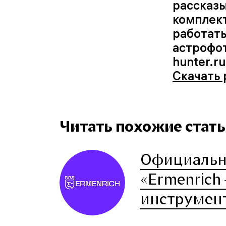
рассказы
комплект
работать
астрофот
hunter.ru
Скачать 
Читать похожие статьи
Официальн
«Ermenrich
инструмен