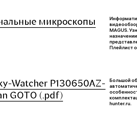
Информатив
нальные микроскопы
видеообзо
MAGUS. Узн
назначении
представле
Плейлист 
Большой об
ky-Watcher P130650AZ-
автоматиче
особенност
n GOTO (.pdf)
комплектац
hunter.ru.