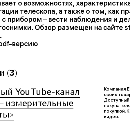
вает о возможностях, характеристика
ации телескопа, а также о том, как п
 с прибором – вести наблюдения и де
оснимки. Обзор размещен на сайте st
.
pdf-версию
 (3)
Компания E
ый YouTube-канал
своих това
Доступный 
 – измерительные
покупателя
покупкой. 
ты»
видео.