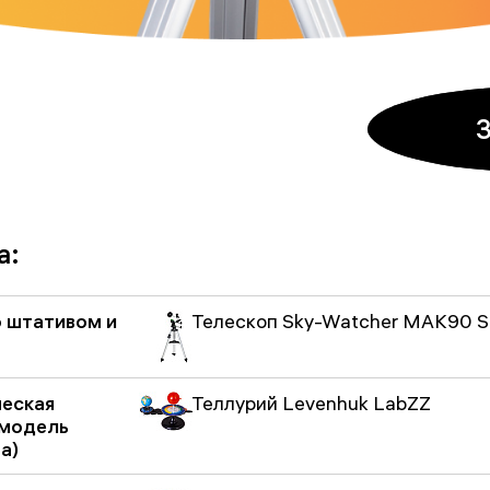
а:
со штативом и
Телескоп Sky-Watcher MAK90 S
ческая
Теллурий Levenhuk LabZZ
 модель
а)