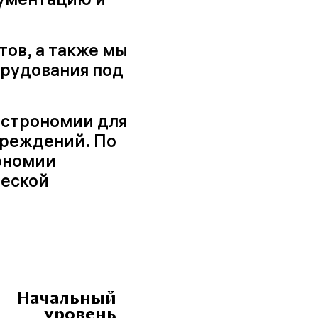
тов, а также мы
орудования под
астрономии для
чреждений. По
ономии
ческой
Начальный
уровень