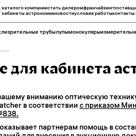
каталог
о компании
стать дилером
франчайзинг
поставщи
кабинеты астрономии
новости
условия работы
контакты
кли
зрительные трубы
лупы
монокуляры
измерительн
омии
е для кабинета а
вашему вниманию оптическую технику
atcher в соответствии
с приказом Ми
№838.
оказывает партнерам помощь в сост
даний для внесения в аукционную до