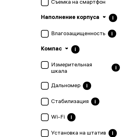
Съемка на смартфон
Наполнение корпуса
i
Влагозащищенность
i
Компас
i
Измерительная
i
шкала
Дальномер
i
Стабилизация
i
Wi-Fi
i
Установка на штатив
i