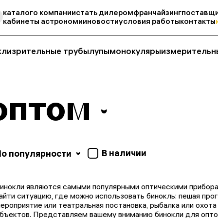
каталог
о компании
стать дилером
франчайзинг
поставщи
кабинеты астрономии
новости
условия работы
контакты
кли
зрительные трубы
лупы
монокуляры
измерительн
оптом
В наличии
По популярности
инокли являются самыми популярными оптическими прибора
айти ситуацию, где можно использовать бинокль: пешая прог
ероприятие или театральная постановка, рыбалка или охот
бъектов. Представляем вашему вниманию бинокли для оптов