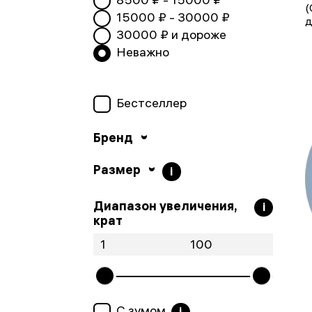
(
15000
₽ -
30000
₽
д
30000
₽ и дороже
Неважно
Бестселлер
Бренд
Размер
i
Диапазон увеличения,
i
крат
С зумом
i