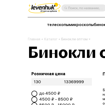
Поиск, по названию, артикулу, категории и др.
телескопы
микроскопы
бино
Главная
Каталог
Бинокли оптом
Бинокли 
Розничная цена
Б
до
4500
₽
н
4500
₽ -
8500
₽
м
о
8500
₽ -
15000
₽