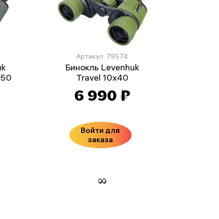
Артикул: 79574
uk
Бинокль Levenhuk
x50
Travel 10x40
₽
6 990 ₽
Войти для
заказа