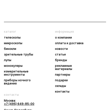
каталог
информация
телескопы
о компании
микроскопы
оплата и доставка
бинокли
новости
зрительные трубы
статьи
лупы
бренды
монокуляры
рекламные
материалы
измерительные
инструменты
партнеры
приборы ночного
подарки
видения
склады
контакты
контакты
Москва:
+7 (495) 649-85-00