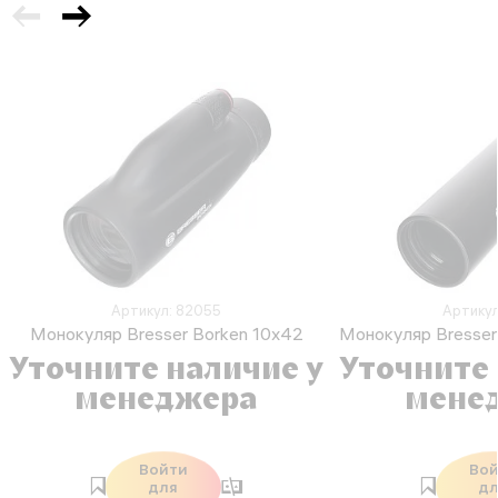
Артикул: 82055
Артикул
Монокуляр Bresser Borken 10x42
Монокуляр Bresser
Уточните наличие у
Уточните 
менеджера
мене
Войти
Во
для
д