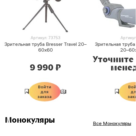
Артикул: 73753
Артикул
Зрительная труба Bresser Travel 20–
Зрительная труба 
60x60
20–60
Уточните 
9 990 ₽
мене
Войти
Во
для
д
заказа
зак
Монокуляры
Все Монокуляры