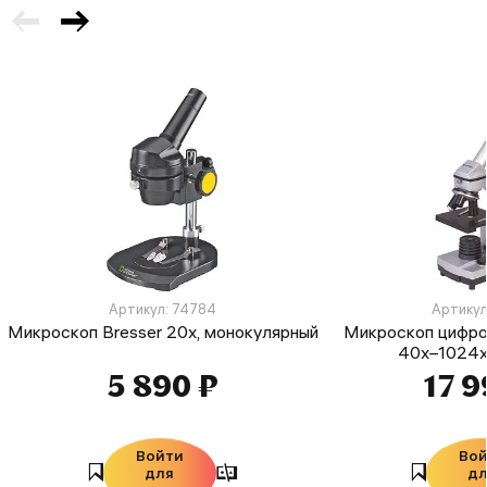
Артикул: 74784
Артикул
Микроскоп Bresser 20x, монокулярный
Микроскоп цифров
40x–1024x,
5 890 ₽
17 9
Войти
Во
для
д