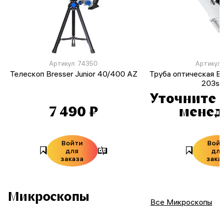
Артикул: 74350
Артикул
Телескоп Bresser Junior 40/400 AZ
Труба оптическая B
203s
Уточните 
7 490 ₽
мене
Войти
Во
для
д
заказа
зак
Микроскопы
Все Микроскопы