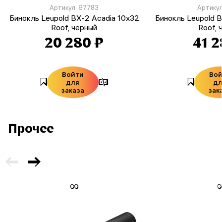
Артикул: 67783
Артикул
Бинокль Leupold BX-2 Acadia 10x32
Бинокль Leupold 
Roof, черный
Roof, 
20 280 ₽
41 2
Войти
Во
для
д
заказа
зак
Прочее