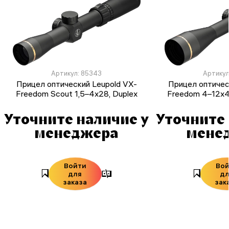
Артикул: 85343
Артикул
Прицел оптический Leupold VX-
Прицел оптичес
Freedom Scout 1,5–4x28, Duplex
Freedom 4–12x4
Уточните наличие у
Уточните 
менеджера
мене
Войти
Во
для
д
заказа
зак