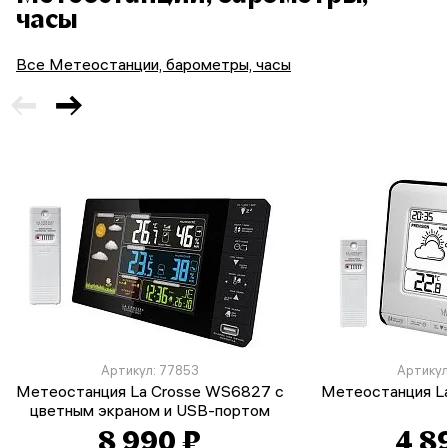
часы
Все Метеостанции, барометры, часы
Артикул: 77853
Артикул
Метеостанция La Crosse WS6827 с
Метеостанция L
цветным экраном и USB-портом
8 990 ₽
4 8