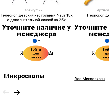
Артикул: 77535
Артикул
Телескоп детский настольный Navir 15x
Перископ де
c дополнительной линзой на 25x
Уточните наличие у
Уточните 
менеджера
мене
Войти
Во
для
д
заказа
зак
Микроскопы
Все Микроскопы