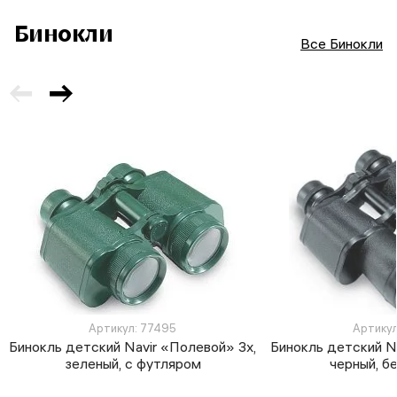
Бинокли
Все Бинокли
Артикул: 77495
Артикул
Бинокль детский Navir «Полевой» 3x,
Бинокль детский N
зеленый, с футляром
черный, б