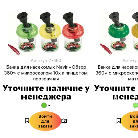
Артикул: 77480
Артикул
Банка для насекомых Navir «Обзор
Банка для насеко
360» с микроскопом 10x и пинцетом,
360» с микроскопо
прозрачная
мат
Уточните наличие у
Уточните 
менеджера
мене
Войти
Во
для
д
заказа
зак