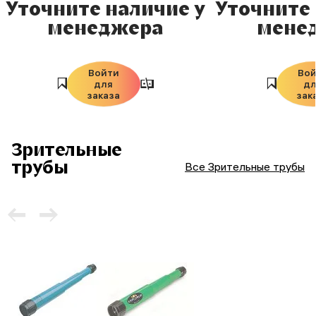
Уточните наличие у
Уточните 
менеджера
мене
Войти
Во
для
д
заказа
зак
Зрительные
трубы
Все Зрительные трубы