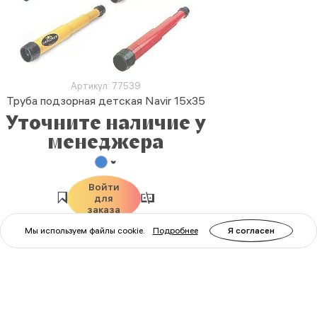
Артикул: 77539
Труба подзорная детская Navir 15x35
Уточните наличие у
менеджера
Войти
для
заказа
Мы используем файлы cookie.
Подробнее
Я согласен
Лупы
Все Лупы