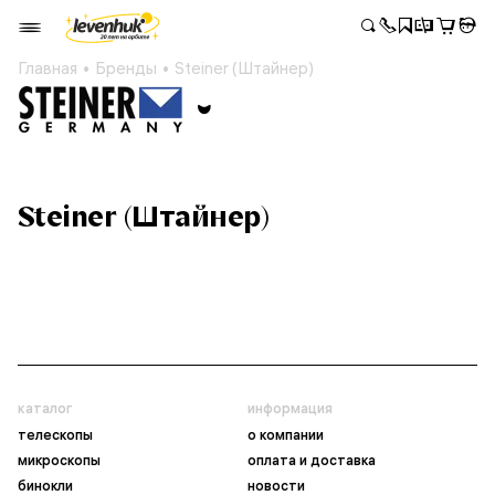
Главная
Бренды
Steiner (Штайнер)
Steiner (Штайнер)
каталог
информация
телескопы
о компании
микроскопы
оплата и доставка
бинокли
новости