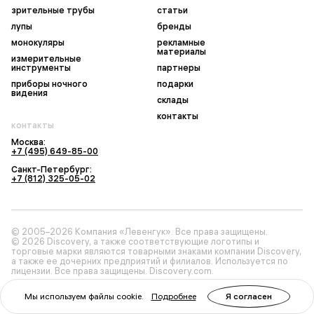
зрительные трубы
статьи
лупы
бренды
монокуляры
рекламные
материалы
измерительные
инструменты
партнеры
приборы ночного
подарки
видения
склады
контакты
контакты
Москва:
+7 (495) 649-85-00
Санкт-Петербург:
+7 (812) 325-05-02
© 2005–2026 Компания «Левенгук». Все права защищены.
© 2026 Discovery, а также соответствующие логотипы и
торговые марки являются товарными знаками компании Discovery,
а также ее дочерних предприятий и филиалов. Используется по
лицензии. Все права защищены. Discovery.com.
Мы используем файлы cookie.
Подробнее
Я согласен
Политика конфиденциальности