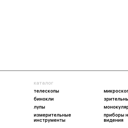
каталог
телескопы
микроско
бинокли
зрительн
лупы
монокуля
измерительные
приборы 
инструменты
видения