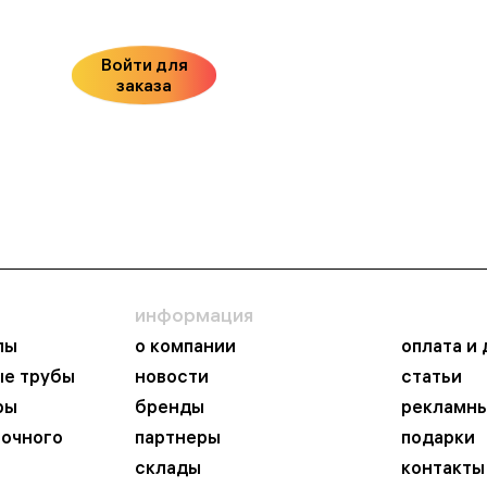
Войти для
заказа
информация
пы
о компании
оплата и
ые трубы
новости
статьи
ры
бренды
рекламны
ночного
партнеры
подарки
склады
контакты