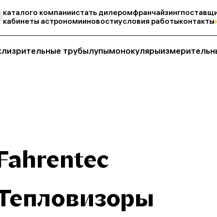
каталог
о компании
стать дилером
франчайзинг
поставщи
кабинеты астрономии
новости
условия работы
контакты
кли
зрительные трубы
лупы
монокуляры
измерительн
Fahrentec
Тепловизоры