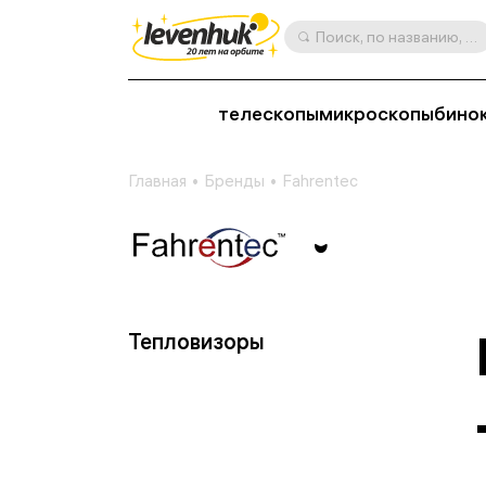
Поиск, по названию, артикулу, категории и др.
телескопы
микроскопы
бино
Главная
Бренды
Fahrentec
Тепловизоры