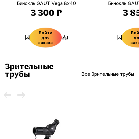
Бинокль GAUT Vega 8x40
Бинокль GAU
3 300 ₽
3 8
Войти
Во
для
д
заказа
зак
Зрительные
трубы
Все Зрительные трубы