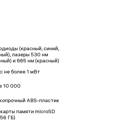
одиоды (красный, синий,
ный), лазеры 530 нм
еный) и 665 нм (красный)
р: не более 1 мВт
е 10 000
копрочный ABS-пластик
 карты памяти microSD
256 ГБ)