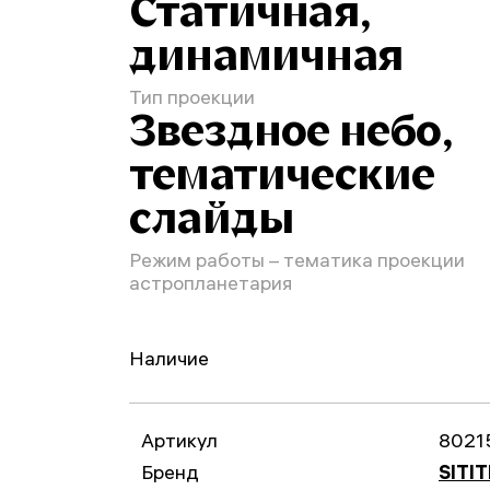
Статичная,
динамичная
Тип проекции
Звездное небо,
тематические
слайды
Режим работы – тематика проекции
астропланетария
Наличие
Артикул
8021
Бренд
SITI