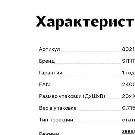
Характерис
Артикул
8021
Бренд
SITI
Гарантия
1 год
EAN
240
Размер упаковки (ДxШxВ)
20x1
Вес в упаковке
0.715
Тип проекции
стат
звез
Режимы