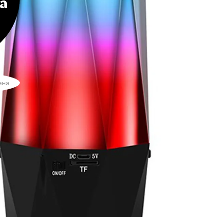
а
ена