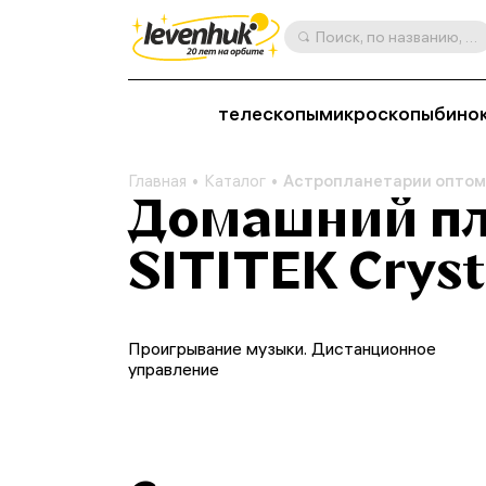
Поиск, по названию, артикулу, категории и др.
телескопы
микроскопы
бино
Главная
Каталог
Астропланетарии оптом
Домашний п
SITITEK Cryst
Проигрывание музыки. Дистанционное
управление