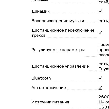
слай
Динамик
✓
Воспроизведение музыки
есть
Дистанционное переключение
✓
треков
гром
Регулируемые параметры
прое
скор
есть
Дистанционное управление
Tuya
Bluetooth
✓
Автоотключение
✓
2600
Источник питания
Li-Io
USB 