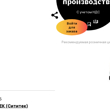
производств
С учетом НДС
Войти
для
заказа
Рекомендуемая розничная ц
5
TEK (Сититек)