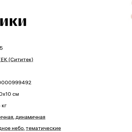
тики
5
TEK (Сититек)
0000999492
0x10 см
 кг
ичная
,
динамичная
дное небо
,
тематические