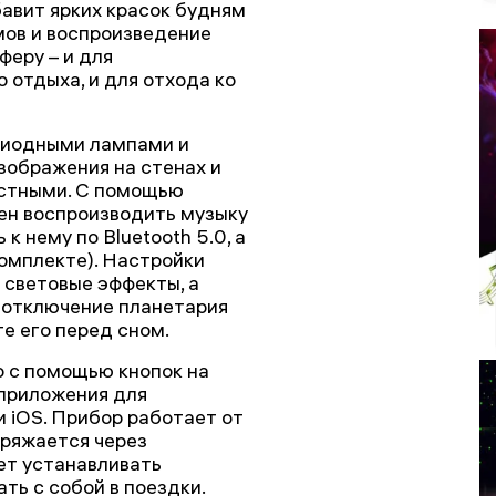
бавит ярких красок будням
мов и воспроизведение
еру – и для
 отдыха, и для отхода ко
диодными лампами и
зображения на стенах и
астными. С помощью
ен воспроизводить музыку
к нему по Bluetooth 5.0, а
комплекте). Настройки
 световые эффекты, а
 отключение планетария
те его перед сном.
 с помощью кнопок на
 приложения для
и iOS. Прибор работает от
аряжается через
ет устанавливать
ать с собой в поездки.