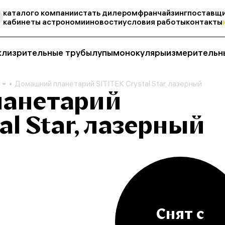
каталог
о компании
стать дилером
франчайзинг
поставщи
кабинеты астрономии
новости
условия работы
контакты
кли
зрительные трубы
лупы
монокуляры
измерительн
Домашний планетарий SITITEK Crystal Star, лазерный
ланетарий
al Star, лазерный
Снят с