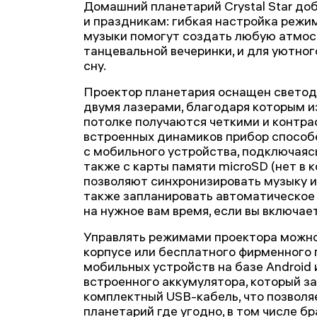
Домашний планетарий Crystal Star до
и праздникам: гибкая настройка режи
музыки помогут создать любую атмосф
танцевальной вечеринки, и для уютного
сну.
Проектор планетария оснащен свето
двумя лазерами, благодаря которым и
потолке получаются четкими и контр
встроенных динамиков прибор способ
с мобильного устройства, подключаясь 
также с карты памяти microSD (нет в 
позволяют синхронизировать музыку и
также запланировать автоматическое
на нужное вам время, если вы включае
Управлять режимами проектора можно
корпусе или бесплатного фирменного
мобильных устройств на базе Android 
встроенного аккумулятора, который з
комплектный USB-кабель, что позволя
планетарий где угодно, в том числе бр