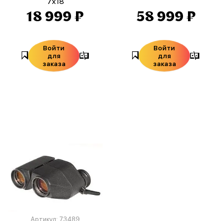
7x18
18 999 ₽
58 999 ₽
Войти
Войти
для
для
заказа
заказа
Артикул: 73489