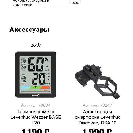
Чехол/кейс/сумка в
чехол
комплекте
Аксессуары
Артикул: 78884
Артикул: 78247
Термогигрометр
Адаптер для
Levenhuk Wezzer BASE
смартфона Levenhuk
L20
Discovery DSA 10
1 190 ₽
1 990 ₽