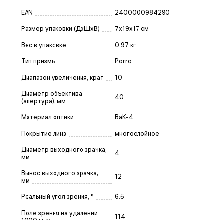
EAN
2400000984290
Размер упаковки (ДxШxВ)
7x19x17 см
Вес в упаковке
0.97 кг
Тип призмы
Porro
Диапазон увеличения, крат
10
Диаметр объектива
40
(апертура), мм
Материал оптики
BaK-4
Покрытие линз
многослойное
Диаметр выходного зрачка,
4
мм
Вынос выходного зрачка,
12
мм
Реальный угол зрения, °
6.5
Поле зрения на удалении
114