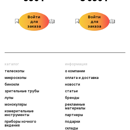
Войти
Войти
для
для
заказа
заказа
каталог
информация
телескопы
о компании
микроскопы
оплата и доставка
бинокли
новости
зрительные трубы
статьи
лупы
бренды
монокуляры
рекламные
материалы
измерительные
инструменты
партнеры
приборы ночного
подарки
видения
склады