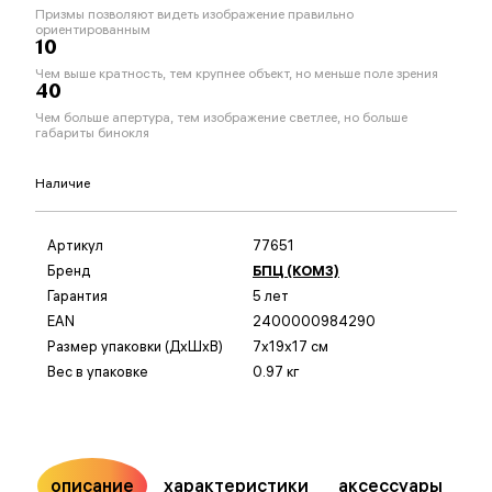
Призмы позволяют видеть изображение правильно
ориентированным
10
Чем выше кратность, тем крупнее объект, но меньше поле зрения
40
Чем больше апертура, тем изображение светлее, но больше
габариты бинокля
Наличие
Артикул
77651
Бренд
БПЦ (КОМЗ)
Гарантия
5 лет
EAN
2400000984290
Размер упаковки (ДxШxВ)
7x19x17 см
Вес в упаковке
0.97 кг
описание
характеристики
аксессуары