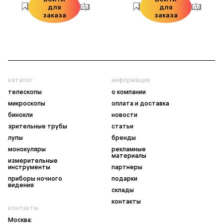
для
для
заказа
заказа
каталог
информация
телескопы
о компании
микроскопы
оплата и доставка
бинокли
новости
зрительные трубы
статьи
лупы
бренды
монокуляры
рекламные
материалы
измерительные
инструменты
партнеры
приборы ночного
подарки
видения
склады
контакты
контакты
Москва: