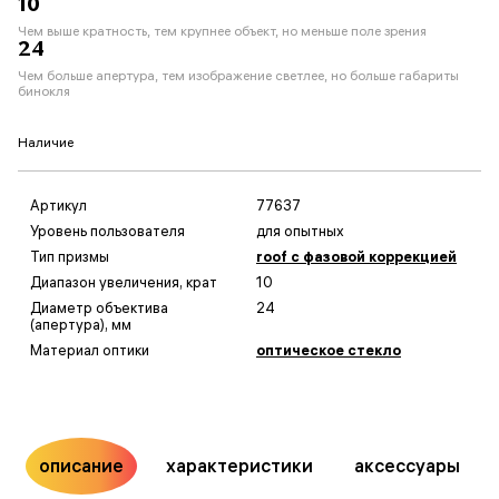
10
Чем выше кратность, тем крупнее объект, но меньше поле зрения
24
Чем больше апертура, тем изображение светлее, но больше габариты
бинокля
Наличие
Артикул
77637
Уровень пользователя
для опытных
Тип призмы
roof с фазовой коррекцией
Диапазон увеличения, крат
10
Диаметр объектива
24
(апертура), мм
Материал оптики
оптическое стекло
описание
характеристики
аксессуары