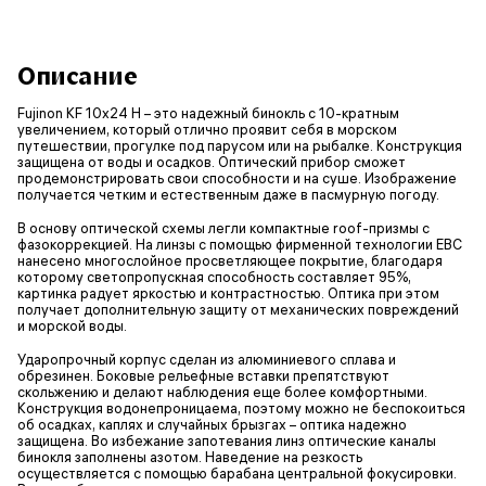
Описание
Fujinon KF 10x24 H – это надежный бинокль с 10-кратным
увеличением, который отлично проявит себя в морском
путешествии, прогулке под парусом или на рыбалке. Конструкция
защищена от воды и осадков. Оптический прибор сможет
продемонстрировать свои способности и на суше. Изображение
получается четким и естественным даже в пасмурную погоду.
В основу оптической схемы легли компактные roof-призмы с
фазокоррекцией. На линзы с помощью фирменной технологии EBC
нанесено многослойное просветляющее покрытие, благодаря
которому светопропускная способность составляет 95%,
картинка радует яркостью и контрастностью. Оптика при этом
получает дополнительную защиту от механических повреждений
и морской воды.
Ударопрочный корпус сделан из алюминиевого сплава и
обрезинен. Боковые рельефные вставки препятствуют
скольжению и делают наблюдения еще более комфортными.
Конструкция водонепроницаема, поэтому можно не беспокоиться
об осадках, каплях и случайных брызгах – оптика надежно
защищена. Во избежание запотевания линз оптические каналы
бинокля заполнены азотом. Наведение на резкость
осуществляется с помощью барабана центральной фокусировки.