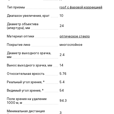
Тип призмы
roof с фазовой коррекцией
Диапазон увеличения, крат
10
Диаметр объектива
24
(апертура), мм
Материал оптики
оптическое стекло
Покрытие линз
многослойное
Диаметр выходного зрачка,
2.4
мм
Вынос выходного зрачка, мм
14
Относительная яркость
5.76
Реальный угол зрения, °
5.4
Видимый угол зрения, °
54
Поле зрения на удалении
94.3
1000 м, м
Минимальная дистанция
3