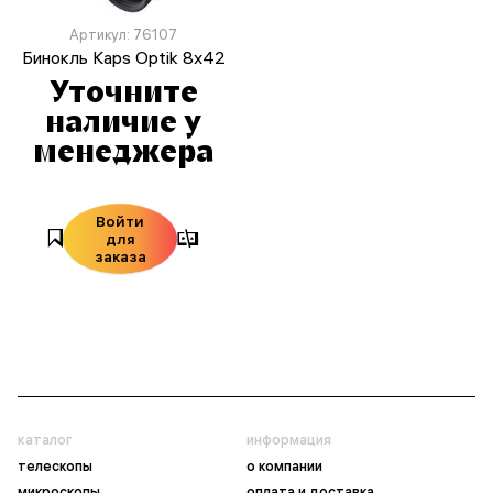
Артикул: 76107
Бинокль Kaps Optik 8x42
Уточните
наличие у
менеджера
Войти
для
заказа
каталог
информация
телескопы
о компании
микроскопы
оплата и доставка