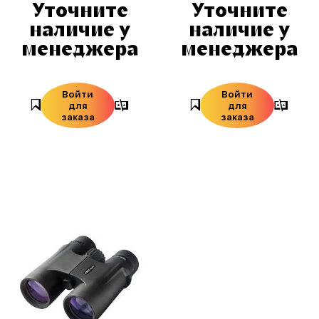
Уточните
Уточните
наличие у
наличие у
менеджера
менеджера
Войти
Войти
для
для
заказа
заказа