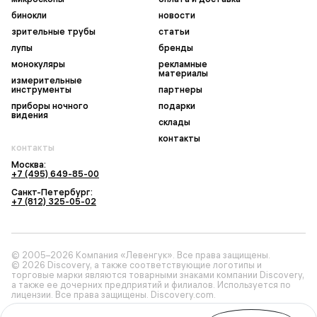
бинокли
новости
зрительные трубы
статьи
лупы
бренды
монокуляры
рекламные
материалы
измерительные
инструменты
партнеры
приборы ночного
подарки
видения
склады
контакты
контакты
Москва:
+7 (495) 649-85-00
Санкт-Петербург:
+7 (812) 325-05-02
© 2005–2026 Компания «Левенгук». Все права защищены.
© 2026 Discovery, а также соответствующие логотипы и
торговые марки являются товарными знаками компании Discovery,
а также ее дочерних предприятий и филиалов. Используется по
лицензии. Все права защищены. Discovery.com.