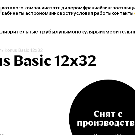
каталог
о компании
стать дилером
франчайзинг
поставщи
кабинеты астрономии
новости
условия работы
контакты
кли
зрительные трубы
лупы
монокуляры
измерительн
ь Konus Basic 12x32
s Basic 12x32
Снят с
производств