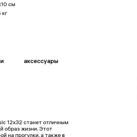
x10 см
 кг
ки
аксессуары
sic 12x32 станет отличным
й образ жизни. Этот
й на прогулки, а также в