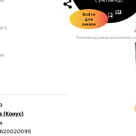
ие
С учетом НДС
Войти
для
заказа
кт,
Рекомендуемая розничная ц
ие
9
s (Конус)
а
620020095