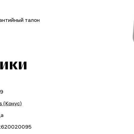
рантийный талон
тики
69
s (Конус)
да
2620020095