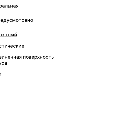
ральная
редусмотрено
актный
стические
зиненная поверхность
уса
л