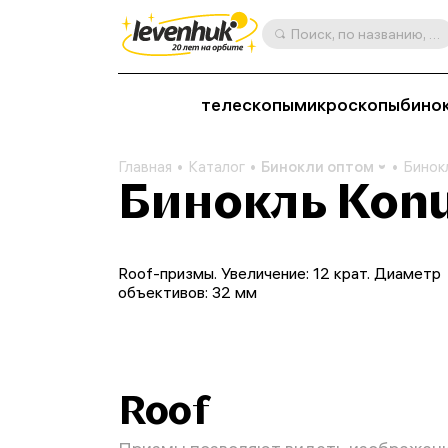
Поиск, по названию, артикулу, категории и др.
телескопы
микроскопы
бино
Главная
Каталог
Бинокли оптом
Бинокл
Бинокль Konu
Roof-призмы. Увеличение: 12 крат. Диаметр
объективов: 32 мм
Roof