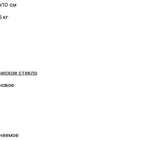
x10 см
5 кг
ческое стекло
новое
няемое