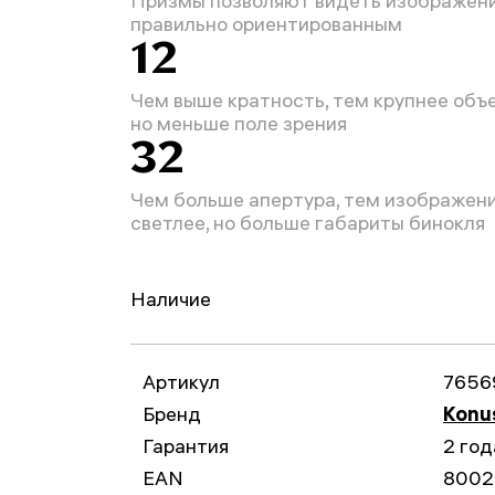
Призмы позволяют видеть изображен
правильно ориентированным
12
Чем выше кратность, тем крупнее объе
но меньше поле зрения
32
Чем больше апертура, тем изображен
светлее, но больше габариты бинокля
Наличие
Артикул
7656
Бренд
Konu
Гарантия
2 год
EAN
8002