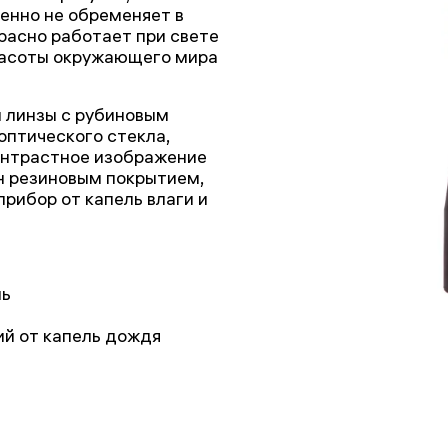
шенно не обременяет в
расно работает при свете
красоты окружающего мира
и линзы с рубиновым
оптического стекла,
онтрастное изображение
н резиновым покрытием,
прибор от капель влаги и
ль
й от капель дождя