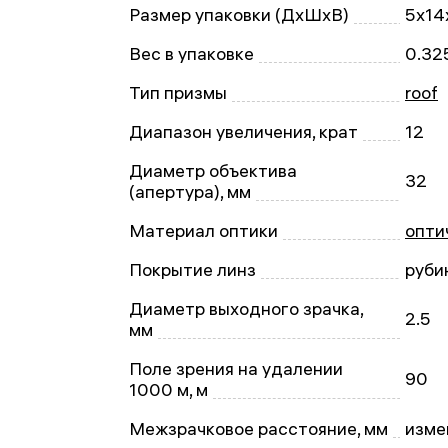
Размер упаковки (ДxШxВ)
5x14
Вес в упаковке
0.32
Тип призмы
roof
Диапазон увеличения, крат
12
Диаметр объектива
32
(апертура), мм
Материал оптики
опти
Покрытие линз
руби
Диаметр выходного зрачка,
2.5
мм
Поле зрения на удалении
90
1000 м, м
Межзрачковое расстояние, мм
изме