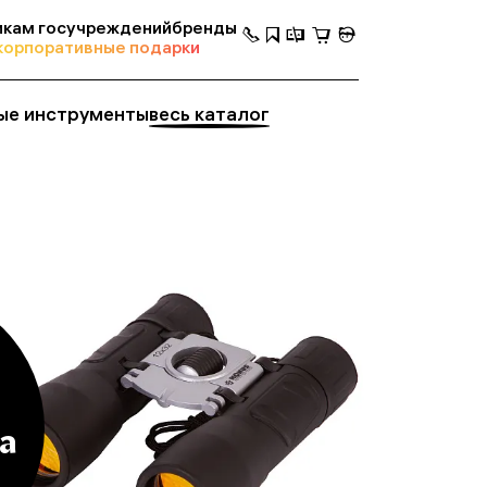
кам госучреждений
бренды
корпоративные подарки
ые инструменты
весь каталог
а