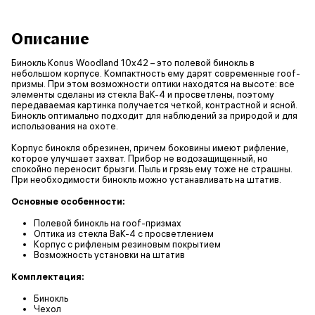
Описание
Бинокль Konus Woodland 10x42 – это полевой бинокль в
небольшом корпусе. Компактность ему дарят современные roof-
призмы. При этом возможности оптики находятся на высоте: все
элементы сделаны из стекла BaK-4 и просветлены, поэтому
передаваемая картинка получается четкой, контрастной и ясной.
Бинокль оптимально подходит для наблюдений за природой и для
использования на охоте.
Корпус бинокля обрезинен, причем боковины имеют рифление,
которое улучшает захват. Прибор не водозащищенный, но
спокойно переносит брызги. Пыль и грязь ему тоже не страшны.
При необходимости бинокль можно устанавливать на штатив.
Основные особенности:
Полевой бинокль на roof-призмах
Оптика из стекла BaK-4 с просветлением
Корпус с рифленым резиновым покрытием
Возможность установки на штатив
Комплектация:
Бинокль
Чехол