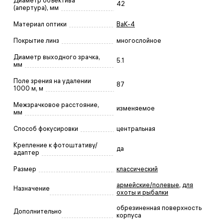
Диаметр объектива
42
(апертура), мм
Материал оптики
BaK-4
Покрытие линз
многослойное
Диаметр выходного зрачка,
5.1
мм
Поле зрения на удалении
87
1000 м, м
Межзрачковое расстояние,
изменяемое
мм
Способ фокусировки
центральная
Крепление к фотоштативу/
да
адаптер
Размер
классический
армейские/полевые
,
для
Назначение
охоты и рыбалки
обрезиненная поверхность
Дополнительно
корпуса