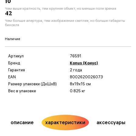
10
Чем выше кратность, тем крупнее объект, но меньше поле зрения
42
Чем больше апертура, тем изображение светлее, но больше габариты
бинокля
Наличие
Артикул
76591
Бренд
Konus (Конус)
Гарантия
2 года
EAN
8002620026073
Размер упаковки (ДxШxВ)
8x19x15 см
Вес в упаковке
0.825 кг
описание
характеристики
аксессуары