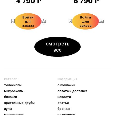
4 790 ₽
6 790 ₽
Войти
Войти
для
для
заказа
заказа
смотреть
все
каталог
информация
телескопы
о компании
микроскопы
оплата и доставка
бинокли
новости
зрительные трубы
статьи
лупы
бренды
монокуляры
рекламные