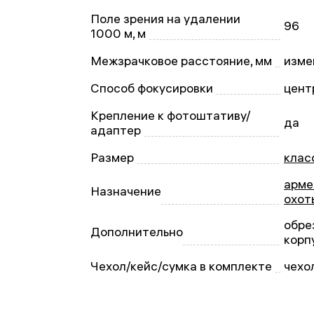
Поле зрения на удалении
96
1000 м, м
Межзрачковое расстояние, мм
изме
Способ фокусировки
цент
Крепление к фотоштативу/
да
адаптер
Размер
клас
арме
Назначение
охот
обре
Дополнительно
корп
Чехол/кейс/сумка в комплекте
чехо