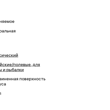
няемое
ральная
сический
йские/полевые
,
для
ы и рыбалки
зиненная поверхность
уса
л