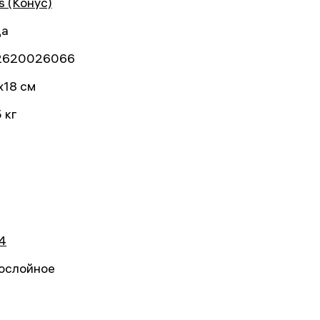
s (Конус)
да
2620026066
x18 см
 кг
4
ослойное