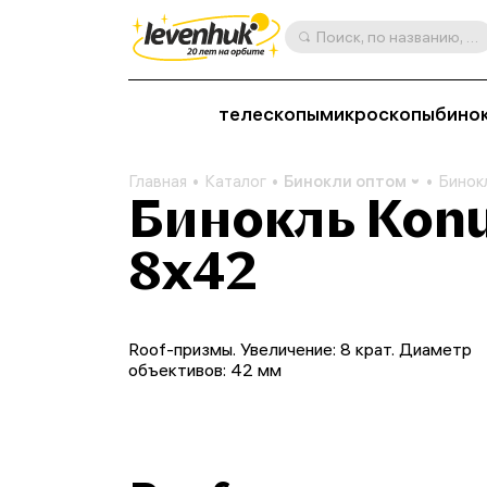
Поиск, по названию, артикулу, категории и др.
телескопы
микроскопы
бино
Главная
Каталог
Бинокли оптом
Бинок
Бинокль Kon
8x42
Roof-призмы. Увеличение: 8 крат. Диаметр
объективов: 42 мм