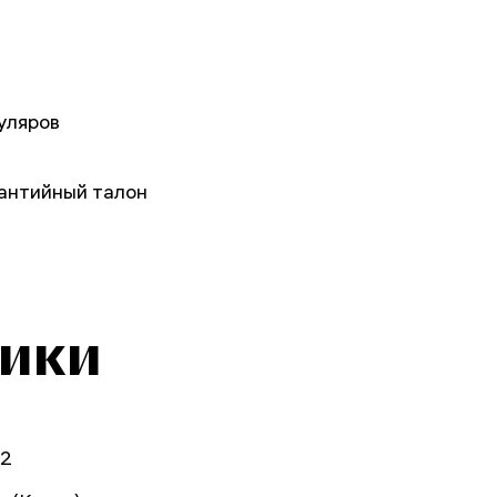
уляров
рантийный талон
тики
92