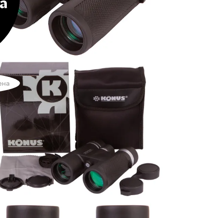
а
ена