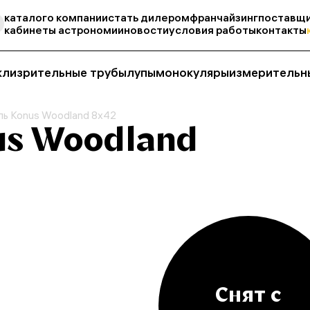
каталог
о компании
стать дилером
франчайзинг
поставщи
кабинеты астрономии
новости
условия работы
контакты
кли
зрительные трубы
лупы
монокуляры
измерительн
ль Konus Woodland 8x42
us Woodland
Снят с