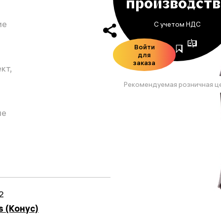
производств
ие
С учетом НДС
Войти
для
заказа
кт,
Рекомендуемая розничная ц
ие
2
s (Конус)