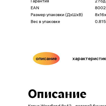
Гарантия
2 год
EAN
8002
Размер упаковки (ДxШxВ)
8x16x
Вес в упаковке
0.815
описание
характеристи
Описание
Konus Woodland 8x42 – полевой бинок