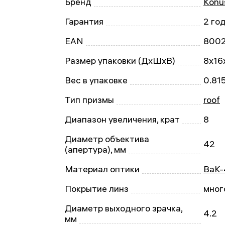
Бренд
Konu
Гарантия
2 го
EAN
800
Размер упаковки (ДxШxВ)
8x16
Вес в упаковке
0.815
Тип призмы
roof
Диапазон увеличения, крат
8
Диаметр объектива
42
(апертура), мм
Материал оптики
BaK-
Покрытие линз
мног
Диаметр выходного зрачка,
4.2
мм