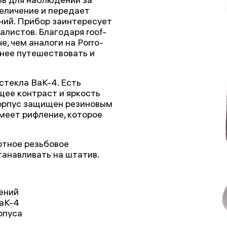
величение и передает
ний. Прибор заинтересует
алистов. Благодаря roof-
, чем аналоги на Porro-
тнее путешествовать и
стекла BaK-4. Есть
ее контраст и яркость
Корпус защищен резиновым
имеет рифление, которое
ртное резьбовое
танавливать на штатив.
ений
BaK-4
рпуса