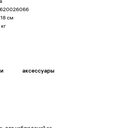
а
620026066
18 см
 кг
ки
аксессуары
ль для наблюдений за