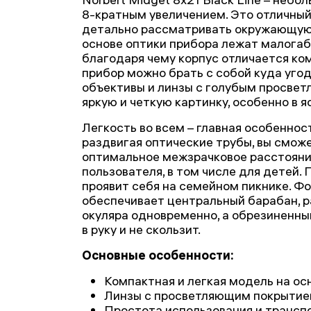
8-кратным увеличением. Это отличный 
детально рассматривать окружающую 
основе оптики прибора лежат малогаб
благодаря чему корпус отличается ко
прибор можно брать с собой куда уго
объективы и линзы с голубым просве
яркую и четкую картинку, особенно в я
Легкость во всем – главная особеннос
раздвигая оптические трубы, вы смож
оптимальное межзрачковое расстояни
пользователя, в том числе для детей.
проявит себя на семейном пикнике. Фо
обеспечивает центральный барабан, 
окуляра одновременно, а обрезиненны
в руку и не скользит.
Основные особенности:
Компактная и легкая модель на ос
Линзы с просветляющим покрытие
Простота использования и трансп