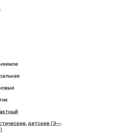
6
няемое
ральная
новые
тик
актный
стические
,
детские (3—
)