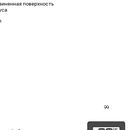
зиненная поверхность
уса
л