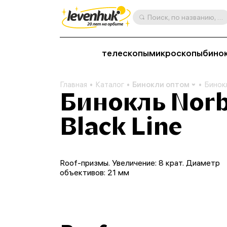
Поиск, по названию, артикулу, категории и др.
телескопы
микроскопы
бино
Главная
Каталог
Бинокли оптом
Бинокл
Бинокль Norb
Black Line
Roof-призмы. Увеличение: 8 крат. Диаметр
объективов: 21 мм