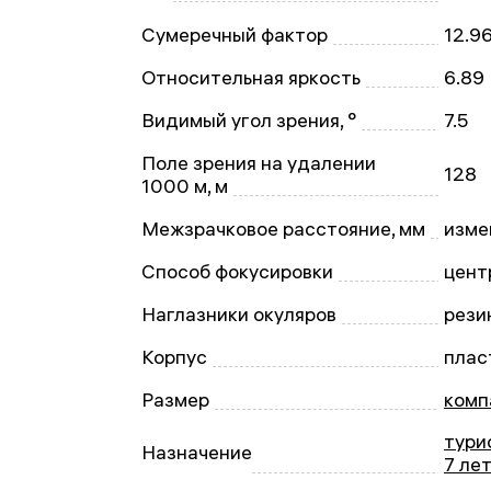
Сумеречный фактор
12.9
Относительная яркость
6.89
Видимый угол зрения, °
7.5
Поле зрения на удалении
128
1000 м, м
Межзрачковое расстояние, мм
изме
Способ фокусировки
цент
Наглазники окуляров
рези
Корпус
плас
Размер
комп
тури
Назначение
7 лет