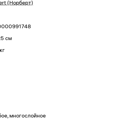
ert (Норберт)
0000991748
x5 см
кг
бое, многослойное