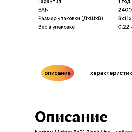
Гарантия
1 год
EAN
2400
Размер упаковки (ДxШxВ)
8x11x
Вес в упаковке
0.22 
описание
характеристи
Описание
Norbert Midget 8x21 Black Line – небо