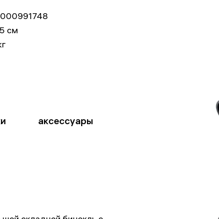
000991748
5 см
кг
ки
аксессуары
льшой складной бинокль с