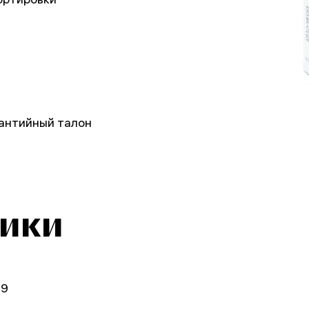
рантийный талон
тики
49