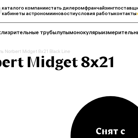
каталог
о компании
стать дилером
франчайзинг
поставщи
кабинеты астрономии
новости
условия работы
контакты
кли
зрительные трубы
лупы
монокуляры
измерительн
ь Norbert Midget 8x21 Black Line
ert Midget 8x21
Снят с