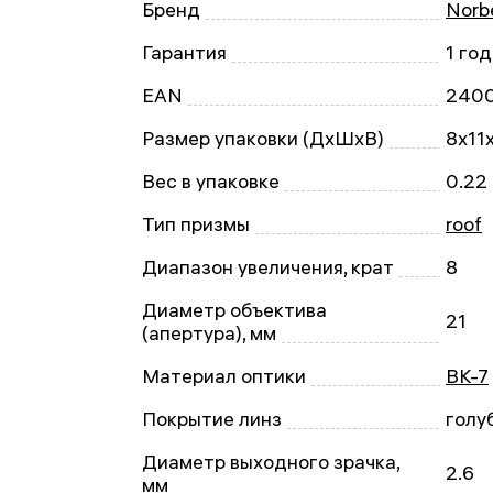
Бренд
Norb
Гарантия
1 год
EAN
240
Размер упаковки (ДxШxВ)
8x11
Вес в упаковке
0.22 
Тип призмы
roof
Диапазон увеличения, крат
8
Диаметр объектива
21
(апертура), мм
Материал оптики
BK-7
Покрытие линз
голу
Диаметр выходного зрачка,
2.6
мм