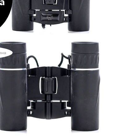
а
ена