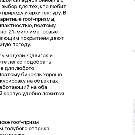
выбор для тех, кто любит
природу и архитектуру. В
аритные roof-призмы,
мпактностью, поэтому
дно. 21-миллиметровые
тляющим покрытием дают
сную погоду.
ть модели. Сдвигая и
ете легко подобрать
е для любого
 Поэтому бинокль хорошо
кусировку на объектах
работающий на оба
й корпус удобно ложится
нове roof-призм
м голубого оттенка
ортировки