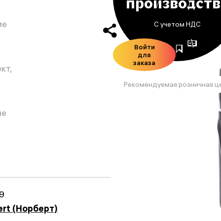
производств
ие
С учетом НДС
Войти
для
заказа
кт,
Рекомендуемая розничная ц
ие
9
ert (Норберт)