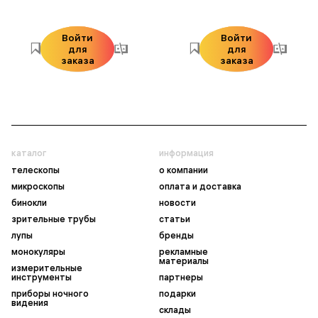
Войти
Войти
для
для
заказа
заказа
каталог
информация
телескопы
о компании
микроскопы
оплата и доставка
бинокли
новости
зрительные трубы
статьи
лупы
бренды
монокуляры
рекламные
материалы
измерительные
инструменты
партнеры
приборы ночного
подарки
видения
склады