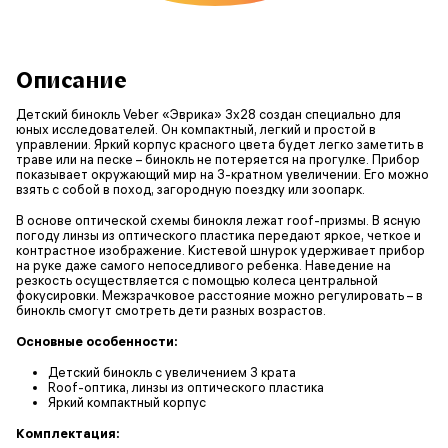
Описание
Детский бинокль Veber «Эврика» 3х28 создан специально для
юных исследователей. Он компактный, легкий и простой в
управлении. Яркий корпус красного цвета будет легко заметить в
траве или на песке – бинокль не потеряется на прогулке. Прибор
показывает окружающий мир на 3-кратном увеличении. Его можно
взять с собой в поход, загородную поездку или зоопарк.
В основе оптической схемы бинокля лежат roof-призмы. В ясную
погоду линзы из оптического пластика передают яркое, четкое и
контрастное изображение. Кистевой шнурок удерживает прибор
на руке даже самого непоседливого ребенка. Наведение на
резкость осуществляется с помощью колеса центральной
фокусировки. Межзрачковое расстояние можно регулировать – в
бинокль смогут смотреть дети разных возрастов.
Основные особенности:
Детский бинокль с увеличением 3 крата
Roof-оптика, линзы из оптического пластика
Яркий компактный корпус
Комплектация: