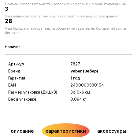
Призмы позволяют видеть изображение правильно ориентированным
3
Чем выше кратность, тем крупнее объект, но меньше поле зрения
28
Чем больше апертура, тем изображение светлее, но больше габариты
бинокля
Наличие
Артикул
78271
Бренд
Veber (Вебер)
Гарантия
1 год
EAN
2400000990154
Размер упаковки (ДxШxВ)
3x10x6 см
Вес в упаковке
0.064 кг
описание
характеристики
аксессуары