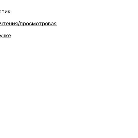
стик
 чтения/просмотровая
ручке