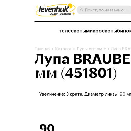
Поиск, по названию, артикулу, категории и др.
телескопы
микроскопы
бино
Главная
Каталог
Лупы оптом
Лупа BRA
Лупа BRAUBER
мм (451801)
Увеличение: 3 крата. Диаметр линзы: 90 м
90