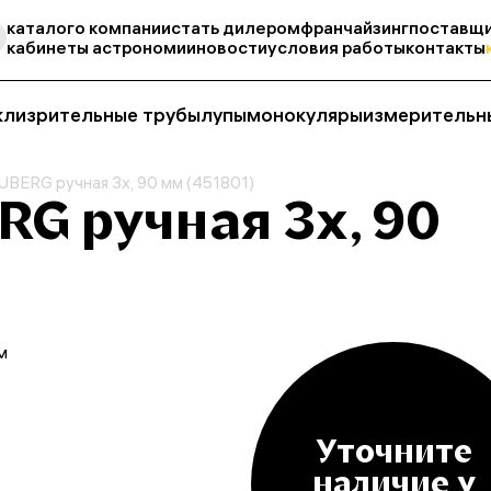
каталог
о компании
стать дилером
франчайзинг
поставщи
кабинеты астрономии
новости
условия работы
контакты
кли
зрительные трубы
лупы
монокуляры
измерительн
UBERG ручная 3x, 90 мм (451801)
G ручная 3x, 90
м
Уточните
наличие у