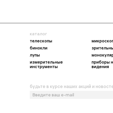
каталог
телескопы
микроско
бинокли
зрительн
лупы
монокуля
измерительные
приборы 
инструменты
видения
будьте в курсе наших акций и новосте