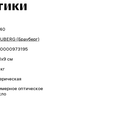
тики
40
UBERG (Брауберг)
0000973195
1x9 см
 кг
ерическая
имерное оптическое
кло