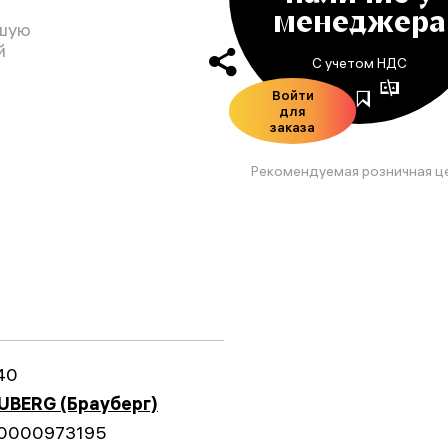
менеджера
ьшую
й
С учетом НДС
Войти
для
заказа
Рекомендуемая розничная ц
40
UBERG (Брауберг)
0000973195