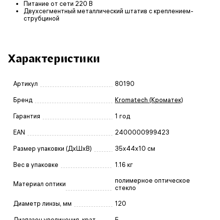
Питание от сети 220 В
Двухсегментный металлический штатив с креплением-
струбциной
Характеристики
Артикул
80190
Бренд
Kromatech (Кроматек)
Гарантия
1 год
EAN
2400000999423
Размер упаковки (ДxШxВ)
35x44x10 см
Вес в упаковке
1.16 кг
полимерное оптическое
Материал оптики
стекло
Диаметр линзы, мм
120
Диапазон увеличения, крат
5