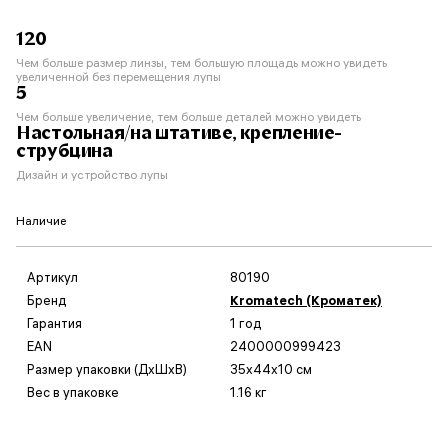
120
Чем больше размер линзы, тем большую площадь можно увидеть
увеличенной без перемещения лупы
5
Чем больше увеличение, тем больше деталей можно увидеть
Настольная/на штативе, крепление-
струбцина
Дизайн и устройство лупы
Наличие
Артикул
80190
Бренд
Kromatech (Кроматек)
Гарантия
1 год
EAN
2400000999423
Размер упаковки (ДxШxВ)
35x44x10 см
Вес в упаковке
1.16 кг