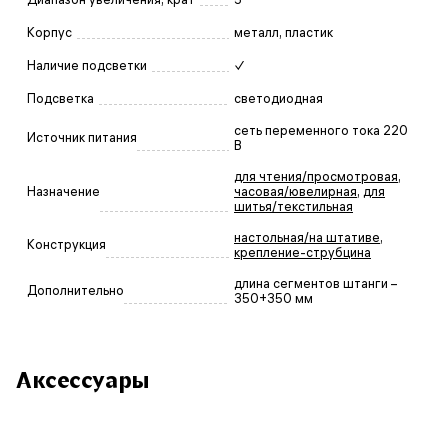
Корпус
металл, пластик
Наличие подсветки
✓
Подсветка
светодиодная
сеть переменного тока 220
Источник питания
В
для чтения/просмотровая
,
Назначение
часовая/ювелирная
,
для
шитья/текстильная
настольная/на штативе
,
Конструкция
крепление-струбцина
длина сегментов штанги –
Дополнительно
350+350 мм
Аксессуары