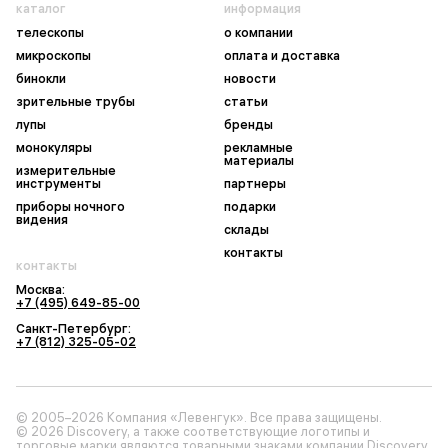
каталог
информация
телескопы
о компании
микроскопы
оплата и доставка
бинокли
новости
зрительные трубы
статьи
лупы
бренды
монокуляры
рекламные
материалы
измерительные
инструменты
партнеры
приборы ночного
подарки
видения
склады
контакты
контакты
Москва:
+7 (495) 649-85-00
Санкт-Петербург:
+7 (812) 325-05-02
© 2005–2026 Компания «Левенгук». Все права защищены.
© 2026 Discovery, а также соответствующие логотипы и
торговые марки являются товарными знаками компании Discovery,