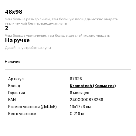
48x98
Чем больше размер линзы, тем большую площадь можно увидеть
увеличенной без перемещения лупы
2
Чем больше увеличение, тем больше деталей можно увидеть
На ручке
Дизайн и устройство лупы
Наличие
Артикул
67326
Бренд
Kromatech (Кроматек)
Гарантия
6 месяцев
EAN
2400000873266
Размер упаковки (ДxШxВ)
13x17x3 см
Вес в упаковке
0.216 кг