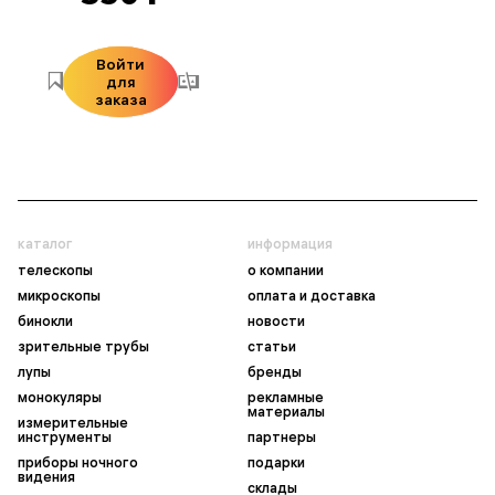
Войти
для
заказа
каталог
информация
телескопы
о компании
микроскопы
оплата и доставка
бинокли
новости
зрительные трубы
статьи
лупы
бренды
монокуляры
рекламные
материалы
измерительные
инструменты
партнеры
приборы ночного
подарки
видения
склады