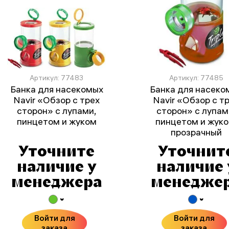
Артикул: 77483
Артикул: 77485
Банка для насекомых
Банка для насеко
Navir «Обзор с трех
Navir «Обзор с т
сторон» с лупами,
сторон» с лупам
пинцетом и жуком
пинцетом и жуко
прозрачный
Уточните
Уточнит
наличие у
наличие 
менеджера
менедже
Войти для
Войти для
заказа
заказа