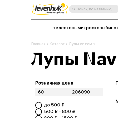
Поиск, по названию, артикулу, категории и др.
телескопы
микроскопы
бино
Главная
Каталог
Лупы оптом
Лупы Nav
Розничная цена
N
до
500
₽
500
₽ -
800
₽
800
₽ -
1500
₽