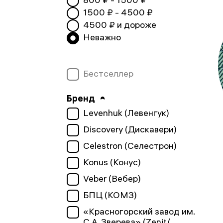
1500
₽ -
4500
₽
4500
₽ и дороже
Неважно
Бестселлер
Бренд
Levenhuk (Левенгук)
Discovery (Дискавери)
Celestron (Селестрон)
Konus (Конус)
Veber (Вебер)
БПЦ (КОМЗ)
«Красногорский завод им.
С.А. Зверева» (Zenit/