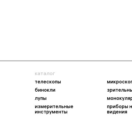
каталог
телескопы
микроско
бинокли
зрительн
лупы
монокуля
измерительные
приборы 
инструменты
видения