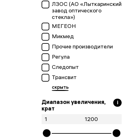
ЛЗОС (АО «Лыткаринский
завод оптического
стекла»)
МЕГЕОН
Микмед
Прочие производители
Регула
Следопыт
Трансвит
Диапазон увеличения,
i
крат