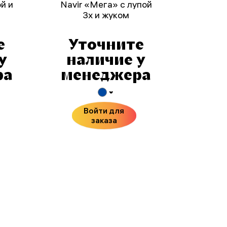
ой и
Navir «Мега» с лупой
3x и жуком
е
Уточните
у
наличие у
ра
менеджера
Войти для
заказа