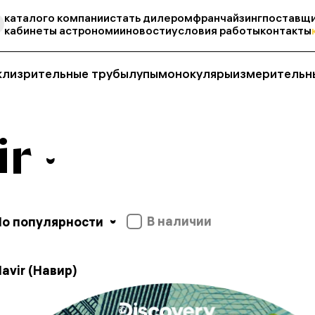
каталог
о компании
стать дилером
франчайзинг
поставщи
кабинеты астрономии
новости
условия работы
контакты
кли
зрительные трубы
лупы
монокуляры
измерительн
ir
В наличии
По популярности
avir (Навир)