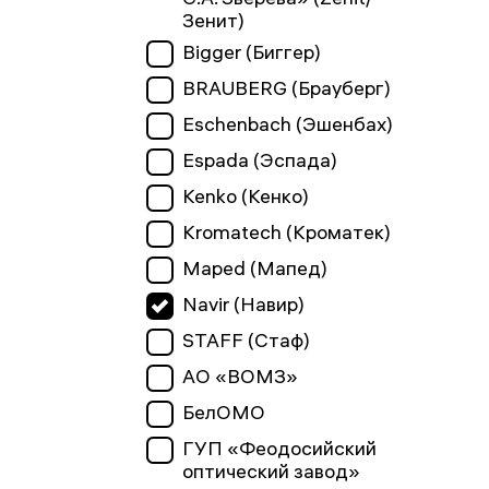
Зенит)
Bigger (Биггер)
BRAUBERG (Брауберг)
Eschenbach (Эшенбах)
Espada (Эспада)
Kenko (Кенко)
Kromatech (Кроматек)
Maped (Мапед)
Navir (Навир)
STAFF (Стаф)
АО «ВОМЗ»
БелОМО
ГУП «Феодосийский
оптический завод»