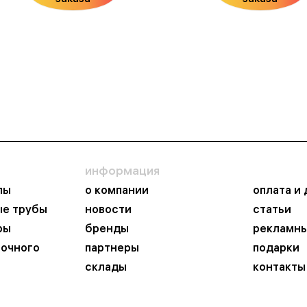
информация
пы
о компании
оплата и
ые трубы
новости
статьи
ры
бренды
рекламны
ночного
партнеры
подарки
склады
контакты