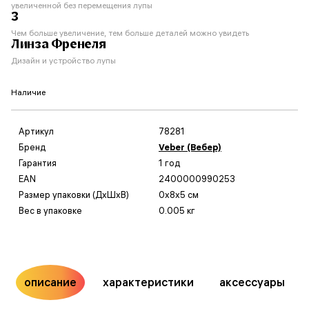
увеличенной без перемещения лупы
3
Чем больше увеличение, тем больше деталей можно увидеть
Линза Френеля
Дизайн и устройство лупы
Наличие
Артикул
78281
Бренд
Veber (Вебер)
Гарантия
1 год
EAN
2400000990253
Размер упаковки (ДxШxВ)
0x8x5 см
Вес в упаковке
0.005 кг
описание
характеристики
аксессуары