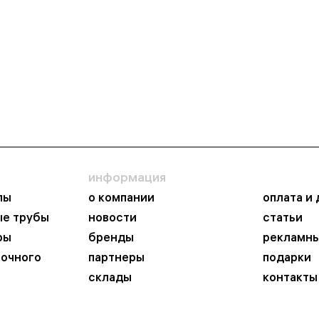
информация
пы
о компании
оплата и
ые трубы
новости
статьи
ры
бренды
рекламны
ночного
партнеры
подарки
склады
контакты