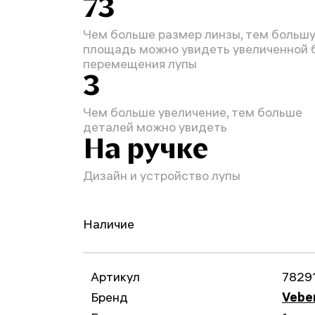
73
Чем больше размер линзы, тем больш
площадь можно увидеть увеличенной 
перемещения лупы
3
Чем больше увеличение, тем больше
деталей можно увидеть
На ручке
Дизайн и устройство лупы
Наличие
Артикул
7829
Бренд
Vebe