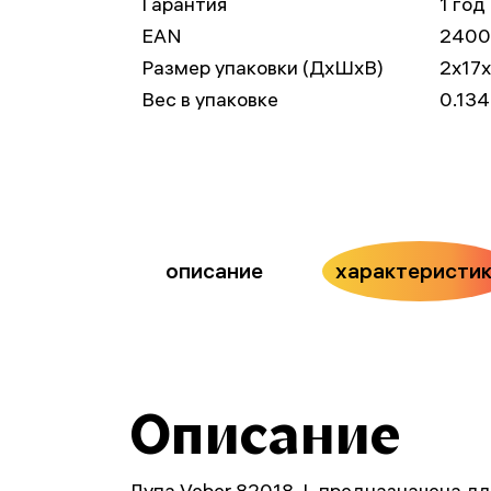
Гарантия
1 год
EAN
2400
Размер упаковки (ДxШxВ)
2x17
Вес в упаковке
0.134
описание
характеристи
Описание
Лупа Veber 82018-L предназначена дл