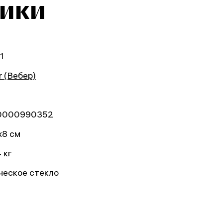
тики
1
r (Вебер)
0000990352
x8 см
 кг
ческое стекло