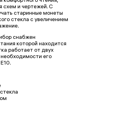
я схем и чертежей. С
учать старинные монеты
кого стекла с увеличением
ажение.
рибор снабжен
итания которой находится
тка работает от двух
 необходимости его
Е10.
е
 стекла
дом