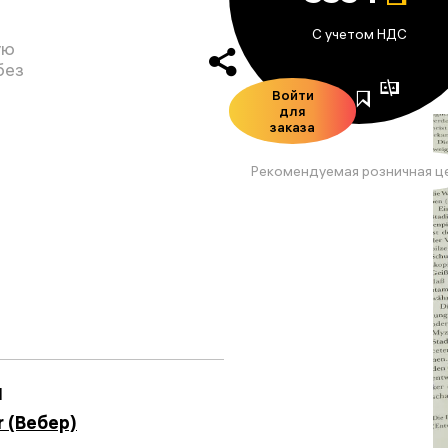
С учетом НДС
ую
без
Войти
для
заказа
Рекомендуемая розничная ц
1
r (Вебер)