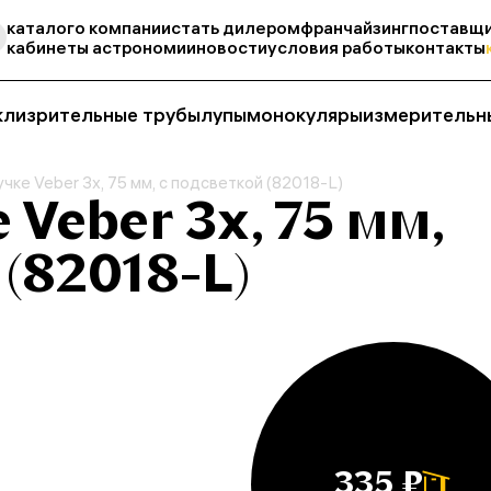
каталог
о компании
стать дилером
франчайзинг
поставщи
кабинеты астрономии
новости
условия работы
контакты
кли
зрительные трубы
лупы
монокуляры
измерительн
учке Veber 3х, 75 мм, с подсветкой (82018-L)
 Veber 3х, 75 мм,
 (82018-L)
335 ₽