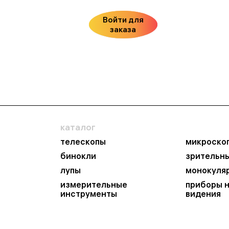
Войти для
заказа
каталог
телескопы
микроско
бинокли
зрительн
лупы
монокуля
измерительные
приборы 
инструменты
видения