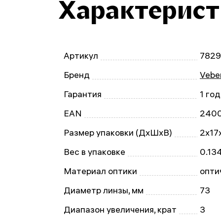
Характерис
Артикул
7829
Бренд
Vebe
Гарантия
1 год
EAN
240
Размер упаковки (ДxШxВ)
2x17
Вес в упаковке
0.134
Материал оптики
опти
Диаметр линзы, мм
73
Диапазон увеличения, крат
3