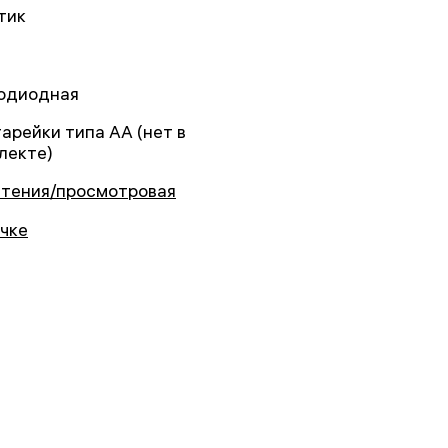
тик
одиодная
тарейки типа AA (нет в
лекте)
чтения/просмотровая
учке