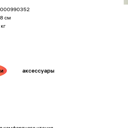
000990352
x8 см
 кг
ки
аксессуары
я комфортного чтения,