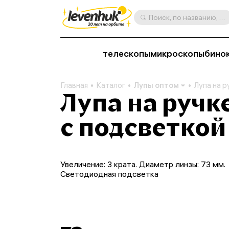
Поиск, по названию, артикулу, категории и др.
телескопы
микроскопы
бино
Главная
Каталог
Лупы оптом
Лупа на р
Лупа на ручке
с подсветкой
Увеличение: 3 крата. Диаметр линзы: 73 мм.
Светодиодная подсветка