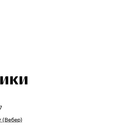
тики
7
r (Вебер)