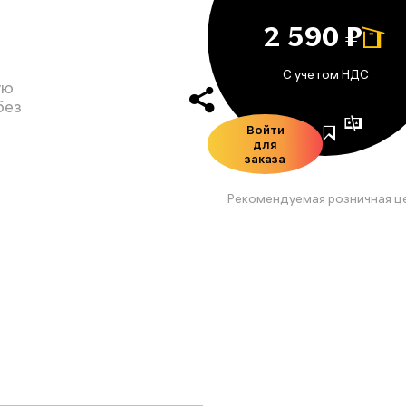
2 590 ₽
С учетом НДС
ую
без
Войти
для
заказа
Рекомендуемая розничная ц