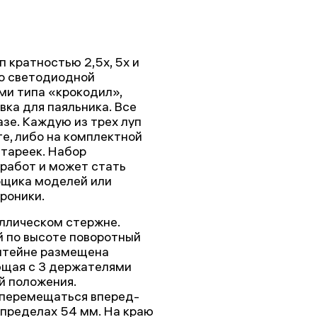
п кратностью 2,5х, 5х и
со светодиодной
ми типа «крокодил»,
вка для паяльника. Все
зе. Каждую из трех луп
е, либо на комплектной
атареек. Набор
работ и может стать
рщика моделей или
роники.
ллическом стержне.
й по высоте поворотный
штейне размещена
ющая с 3 держателями
й положения.
перемещаться вперед-
 пределах 54 мм. На краю