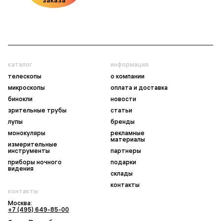
каталог
информация
телескопы
о компании
микроскопы
оплата и доставка
бинокли
новости
зрительные трубы
статьи
лупы
бренды
монокуляры
рекламные
материалы
измерительные
инструменты
партнеры
приборы ночного
подарки
видения
склады
контакты
контакты
Москва:
+7 (495) 649-85-00