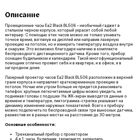
Описание
Проекционные часы Еа2 Black BL506 – необычный гаджет в
стильном черном корпусе, который украсит собой любой
интерьер. С помощью этих часов можно не только узнавать
точное время, взглянув на дисплей или направив лазерную
проекцию на потолок, но и измерить температуру воздуха внутри
и снаружи. Это возможно благодаря наличию в комплекте
беспроводного дистанционного датчика. Кроме того, прибор
оснащен будильником и календарем. Такой многофункциональный
помощник отлично проявит себя и в квартире, и в офисе, и в
загородном доме.
Лазерный проектор часов Еа2 Black BL506 расположен в верхней
грани корпуса и направляет кратковременную проекцию в
потолок. Ночью или утром больше не придется разыскивать
телефон: крупные легкочитаемые цифры можно увидеть, не
поднимая головы с подушки. На ЖК-экран выводятся данные о
времени и температуре, пиктограмма-стрелка указывает на
динамику изменения наружных показателей. Всего к прибору
можно подключить по беспроводной связи три выносных датчика,
разместив их в разных местах на расстоянии до 30 метров.
Основные особенности:
Трехканальный прибор с проектором
4 в 1: часы, будильник, термометр, календарь