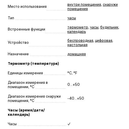
внутри помещения
,
снаружи
Место использования
помещения
Тип
часы
термометр
,
часы
,
будильник
,
Встроенные функции
календарь
беспроводная
,
цифровая
,
Устройство
настольная
Назначение
домашняя
Термометр (температура)
Единицы измерения
°C, °F
Диапазон измерения в
0...+50
помещении, °C
Диапазон измерения снаружи
-40...+50
помещения, °C
Часы (время/дата/
календарь)
Часы
✓